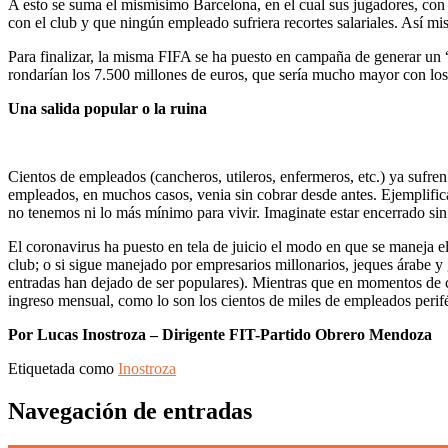
A esto se suma el mismísimo Barcelona, en el cual sus jugadores, con 
con el club y que ningún empleado sufriera recortes salariales. Así 
Para finalizar, la misma FIFA se ha puesto en campaña de generar un 
rondarían los 7.500 millones de euros, que sería mucho mayor con lo
Una salida popular o la ruina
Cientos de empleados (cancheros, utileros, enfermeros, etc.) ya sufren 
empleados, en muchos casos, venia sin cobrar desde antes. Ejemplifica
no tenemos ni lo más mínimo para vivir. Imaginate estar encerrado sin
El coronavirus ha puesto en tela de juicio el modo en que se maneja e
club; o si sigue manejado por empresarios millonarios, jeques árabe y
entradas han dejado de ser populares). Mientras que en momentos de cri
ingreso mensual, como lo son los cientos de miles de empleados perifé
Por Lucas Inostroza – Dirigente FIT-Partido Obrero Mendoza
Etiquetada como
Inostroza
Navegación de entradas