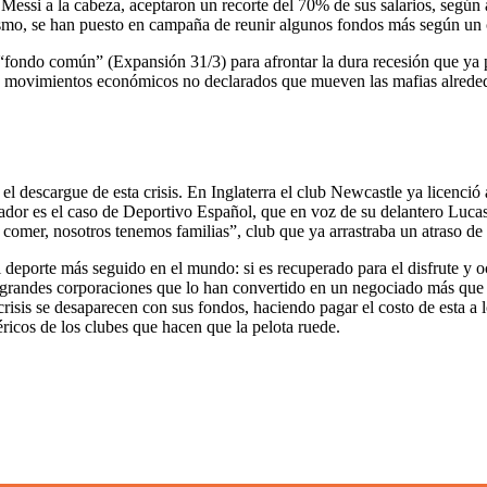
Messi a la cabeza, aceptaron un recorte del 70% de sus salarios, según
mismo, se han puesto en campaña de reunir algunos fondos más según un
“fondo común” (Expansión 31/3) para afrontar la dura recesión que ya p
s movimientos económicos no declarados que mueven las mafias alreded
el descargue de esta crisis. En Inglaterra el club Newcastle ya licenció
dor es el caso de Deportivo Español, que en voz de su delantero Lucas 
 comer, nosotros tenemos familias”, club que ya arrastraba un atraso de
l deporte más seguido en el mundo: si es recuperado para el disfrute y 
 grandes corporaciones que lo han convertido en un negociado más que emp
sis se desaparecen con sus fondos, haciendo pagar el costo de esta a lo
ricos de los clubes que hacen que la pelota ruede.