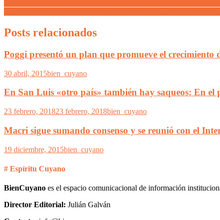
Con la supervisión del intendente Bragagnolo, la Muni desplegó un rig
Ante la continuidad de la cuarentena para les alumnes, San Luis refu
Posts relacionados
Poggi presentó un plan que promueve el crecimiento de
30 abril, 2015
bien_cuyano
En San Luis «otro país» también hay saqueos: En el p
23 febrero, 2018
23 febrero, 2018
bien_cuyano
Macri sigue sumando consenso y se reunió con el Inte
19 diciembre, 2015
bien_cuyano
# Espíritu Cuyano
BienCuyano
es el espacio comunicacional de información institucion
Director Editorial:
Julián Galván