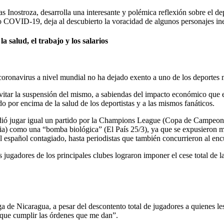
s Inostroza, desarrolla una interesante y polémica reflexión sobre el de
 COVID-19, deja al descubierto la voracidad de algunos personajes ines
 salud, el trabajo y los salarios
oronavirus a nivel mundial no ha dejado exento a uno de los deportes m
 evitar la suspensión del mismo, a sabiendas del impacto económico que e
do por encima de la salud de los deportistas y a las mismos fanáticos.
cidió jugar igual un partido por la Champions League (Copa de Campeones
a) como una “bomba biológica” (El País 25/3), ya que se expusieron má
 español contagiado, hasta periodistas que también concurrieron al enc
 jugadores de los principales clubes lograron imponer el cese total de la
ga de Nicaragua, a pesar del descontento total de jugadores a quienes l
que cumplir las órdenes que me dan”.