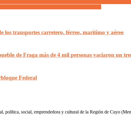
uroso operativo con personal municipal, para cuidar a los jubilados lu
erza la educación virtual con una plataforma ClassRoom
 los transportes carretero, férreo, marítimo y aéreo
ueblo de Fraga más de 4 mil personas vaciaron un tren 
rbloque Federal
al, política, social, emprendedora y cultural de la Región de Cuyo (Me