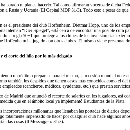
 no ha parado ni planea hacerlo. Tal como afirmaran voceros de dicha Fed
ieron a Rusia y Ucrania (El Capital MDP 31/3). Todo esto a pesar de que 
ción es el presidente del club Hoffenheim, Dietmar Hopp, uno de los em
rtal alemán “Dier Spiegel”, está cerca de encontrar una posible cura p
ndo la regla 50+1 que protege a los clubes de los inversionistas externos
s que Hoffenheim ha jugado con otros clubes. El mismo viene presionando
y el corte del hilo por lo más delgado
iendo un rédito o preparase para el mismo, la recesión mundial no esca
como también los despidos que tienen casos más conocidos como el del t
de empleados (cancheros, médicos, ayudantes, etc.) que prestan servicios
co de Madrid que anunció el recorte de salarios en los jugadores, así c
, medida que en el ámbito local ya implementó Estudiantes de la Plata.
s incorporaciones millonarias que llenaban las portadas de diarios depor
o totalmente impensado de hacer por cualquier club hace algunos años at
están las cosas (Il Messaggero 31/3).