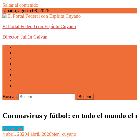
Saltar al contenido
sábado, agosto 08, 2026
El Portal Federal con Espíritu Cuyano
Director: Julián Galván
Actualidad
Mendoza
San Luis
San Juan
La Rioja
Emprendedores
Vida cuyana
Quiénes somos
Buscar:
Coronavirus y fútbol: en todo el mundo el n
Actualidad
4 abril, 2020
4 abril, 2020
bien_cuyano