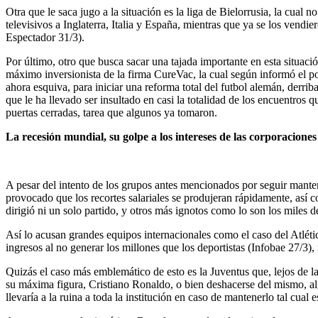
Otra que le saca jugo a la situación es la liga de Bielorrusia, la cual
televisivos a Inglaterra, Italia y España, mientras que ya se los vend
Espectador 31/3).
Por último, otro que busca sacar una tajada importante en esta situa
máximo inversionista de la firma CureVac, la cual según informó el po
ahora esquiva, para iniciar una reforma total del futbol alemán, derriba
que le ha llevado ser insultado en casi la totalidad de los encuentro
puertas cerradas, tarea que algunos ya tomaron.
La recesión mundial, su golpe a los intereses de las corporaciones 
A pesar del intento de los grupos antes mencionados por seguir manten
provocado que los recortes salariales se produjeran rápidamente, así 
dirigió ni un solo partido, y otros más ignotos como lo son los miles 
Así lo acusan grandes equipos internacionales como el caso del Atléti
ingresos al no generar los millones que los deportistas (Infobae 27/3)
Quizás el caso más emblemático de esto es la Juventus que, lejos de la
su máxima figura, Cristiano Ronaldo, o bien deshacerse del mismo, alg
llevaría a la ruina a toda la institución en caso de mantenerlo tal cual 