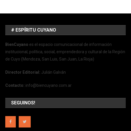
# ESPÍRITU CUYANO
BienCuyano
es el espacio comunicacional de información
institucional, política, social, emprendedora y cultural de la Región
de Cuyo (Mendoza, San Luis, San Juan, La Rioja)
Director Editorial:
Julián Galván
Contacto:
info@biencuyano.com.ar
SEGUINOS!