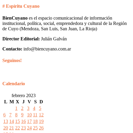
# Espíritu Cuyano
BienCuyano
es el espacio comunicacional de información
institucional, política, social, emprendedora y cultural de la Región
de Cuyo (Mendoza, San Luis, San Juan, La Rioja)
Director Editorial:
Julián Galván
Contacto:
info@biencuyano.com.ar
Seguinos!
Calendario
febrero 2023
L
M
X
J
V
S
D
1
2
3
4
5
6
7
8
9
10
11
12
13
14
15
16
17
18
19
20
21
22
23
24
25
26