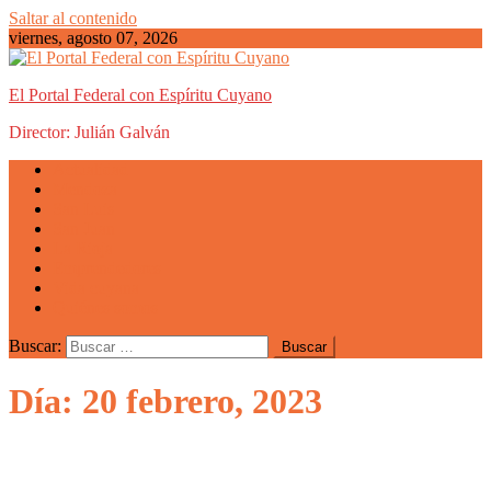
Saltar al contenido
viernes, agosto 07, 2026
El Portal Federal con Espíritu Cuyano
Director: Julián Galván
Actualidad
Mendoza
San Luis
San Juan
La Rioja
Emprendedores
Vida cuyana
Quiénes somos
Buscar:
Día: 20 febrero, 2023