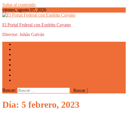
Saltar al contenido
viernes, agosto 07, 2026
El Portal Federal con Espíritu Cuyano
Director: Julián Galván
Actualidad
Mendoza
San Luis
San Juan
La Rioja
Emprendedores
Vida cuyana
Quiénes somos
Buscar:
Día: 5 febrero, 2023