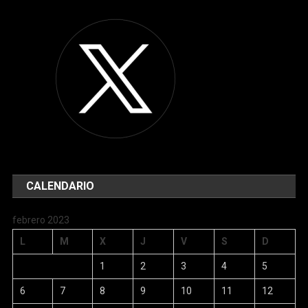
CALENDARIO
febrero 2023
L
M
X
J
V
S
D
1
2
3
4
5
6
7
8
9
10
11
12