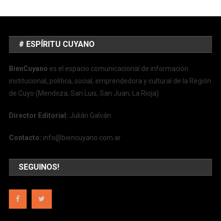
# ESPÍRITU CUYANO
BienCuyano
es el espacio comunicacional de información
institucional, política, social, emprendedora y cultural de la Región
de Cuyo (Mendoza, San Luis, San Juan, La Rioja)
Director Editorial:
Julián Galván
Contacto:
info@biencuyano.com.ar
SEGUINOS!