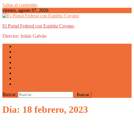
Saltar al contenido
viernes, agosto 07, 2026
El Portal Federal con Espíritu Cuyano
Director: Julián Galván
Actualidad
Mendoza
San Luis
San Juan
La Rioja
Emprendedores
Vida cuyana
Quiénes somos
Buscar:
Día: 18 febrero, 2023