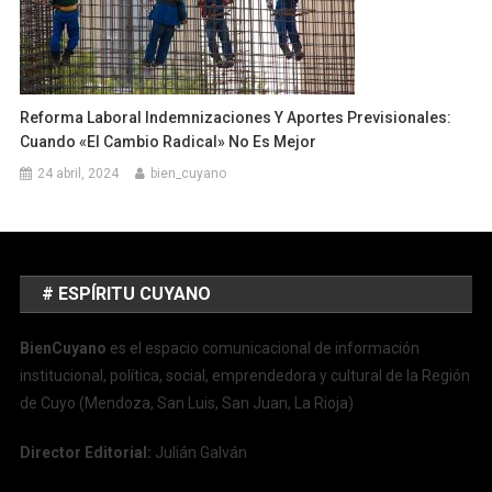
Reforma Laboral Indemnizaciones Y Aportes Previsionales:
Cuando «el Cambio Radical» No Es Mejor
24 abril, 2024
bien_cuyano
# ESPÍRITU CUYANO
BienCuyano
es el espacio comunicacional de información
institucional, política, social, emprendedora y cultural de la Región
de Cuyo (Mendoza, San Luis, San Juan, La Rioja)
Director Editorial:
Julián Galván