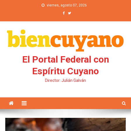
Saltar al contenido
viernes, agosto 07, 2026
El Portal Federal con
Espíritu Cuyano
Director: Julián Galván