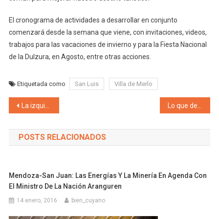
El cronograma de actividades a desarrollar en conjunto
comenzará desde la semana que viene, con invitaciones, videos,
trabajos para las vacaciones de invierno y para la Fiesta Nacional
de la Dulzura, en Agosto, entre otras acciones.
Etiquetada como
San Luis
Villa de Merlo
Navegación de entradas
La izquierda de San Luis celebró la unidad nacional de la fuerza «Somos la única una alternativa política independiente contra el FMI»
Lo que dejó las PASO mendocinas: El escandaloso derroche de dinero del gobierno en cartelería y publicidad
POSTS RELACIONADOS
Mendoza-San Juan: Las Energías Y La Minería En Agenda Con
El Ministro De La Nación Aranguren
14 enero, 2016
bien_cuyano