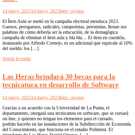
14 mayo, 2023
14 mayo, 2023
bien_cuyano
El Ítem Aula se metió en la campaña electoral menduca 2023.
Gansos, perogansos, radicales, camporistas, peronistas, llenan sus
palabras de cómo debería ser la educación, de la demagógica
campaña de eliminar el ítem aula y bla bla… El ítem en cuestión,
instaurado por Alfredo Cornejo, es un adicional que equivale al 10%
del sueldo: los […]
Seguir leyendo
Las Heras brindará 30 becas para la
tecnicatura en desarrollo de Software
14 mayo, 2023
14 mayo, 2023
bien_cuyano
Gracias a un acuerdo con la Universidad de La Punta, el
departamento, otorgará una tecnicatura en software, que se cursará
on line, y quienes no tengan los elementos para el cursado,
podrán hacerlo en las instalaciones de la Subdirección de Economía
del Conocimiento, que funciona en el estadio Polimeni. El
intendente de Las Heras Daniel Orozco, […]