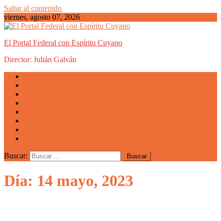
Saltar al contenido
viernes, agosto 07, 2026
El Portal Federal con Espíritu Cuyano
Director: Julián Galván
Actualidad
Mendoza
San Luis
San Juan
La Rioja
Emprendedores
Vida cuyana
Quiénes somos
Buscar:
Día: 14 mayo, 2023