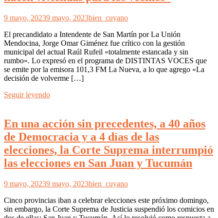
9 mayo, 2023
9 mayo, 2023
bien_cuyano
El precandidato a Intendente de San Martín por La Unión
Mendocina, Jorge Omar Giménez fue crítico con la gestión
municipal del actual Raúl Rufeil «totalmente estancada y sin
rumbo». Lo expresó en el programa de DISTINTAS VOCES que
se emite por la emisora 101,3 FM La Nueva, a lo que agrego «La
decisión de volverme […]
Seguir leyendo
En una acción sin precedentes, a 40 años
de Democracia y a 4 días de las
elecciones, la Corte Suprema interrumpió
las elecciones en San Juan y Tucumán
9 mayo, 2023
9 mayo, 2023
bien_cuyano
Cinco provincias iban a celebrar elecciones este próximo domingo,
sin embargo, la Corte Suprema de Justicia suspendió los comicios en
dos de ellas: San Juan y Tucumán. Así lo resolvió como respuesta a