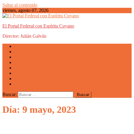
Saltar al contenido
viernes, agosto 07, 2026
El Portal Federal con Espíritu Cuyano
Director: Julián Galván
Actualidad
Mendoza
San Luis
San Juan
La Rioja
Emprendedores
Vida cuyana
Quiénes somos
Buscar:
Día: 9 mayo, 2023