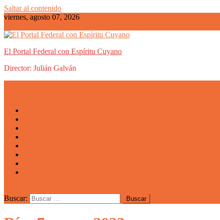
Saltar al contenido
viernes, agosto 07, 2026
El Portal Federal con Espíritu Cuyano
Director: Julián Galván
Actualidad
Mendoza
San Luis
San Juan
La Rioja
Emprendedores
Vida cuyana
Quiénes somos
Buscar: