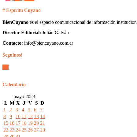
# Espíritu Cuyano
BienCuyano
es el espacio comunicacional de información institucion
Director Editorial:
Julián Galván
Contacto:
info@biencuyano.com.ar
Seguinos!
Calendario
mayo 2023
L
M
X
J
V
S
D
1
2
3
4
5
6
7
8
9
10
11
12
13
14
15
16
17
18
19
20
21
22
23
24
25
26
27
28
29
30
31