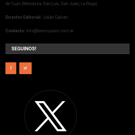
de Cuyo (Mendoza, San Luis, San Juan, La Rioja)
Director Editorial:
Julián Galván
Contacto:
info@biencuyano.com.ar
SEGUINOS!