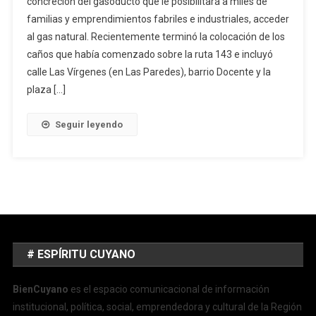
concreción del gasoducto que le posibilitará a miles de
familias y emprendimientos fabriles e industriales, acceder
al gas natural. Recientemente terminó la colocación de los
caños que había comenzado sobre la ruta 143 e incluyó
calle Las Vírgenes (en Las Paredes), barrio Docente y la
plaza […]
Seguir leyendo
# ESPÍRITU CUYANO
BienCuyano
es el espacio comunicacional de información
institucional, política, social, emprendedora y cultural de la Región