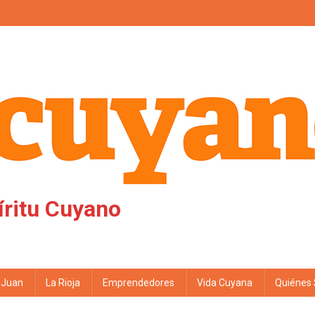
íritu Cuyano
 Juan
La Rioja
Emprendedores
Vida Cuyana
Quiénes