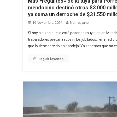
Más «regalitos» de la tuya para Porr
mendocino destinó otros $3.000 millo
ya suma un derroche de $31.550 millo
19 Noviembre, 2024
Bien_cuyano
Si hay alguien que la está pasando muy bien en Mendoz
trabajadores precarizados ni los jubilados… en medio d
que lo tiene servido en bandeja! Ya sabemos que no es 
Seguir leyendo