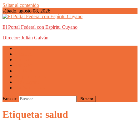
Saltar al contenido
sábado, agosto 08, 2026
El Portal Federal con Espíritu Cuyano
Director: Julián Galván
Actualidad
Mendoza
San Luis
San Juan
La Rioja
Emprendedores
Vida cuyana
Quiénes somos
Buscar:
Etiqueta: salud