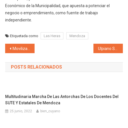
Económico de la Municipalidad, que apuesta a potenciar el
negocio o emprendimiento, como fuente de trabajo
independiente.
Etiquetada como
Las Heras
Mendoza
Navegación de entradas
Movilizan este 1º de julio a OSEP «Debemos defender la mayor obra social de la provincia de este saqueo político, corrupción de sus jerarcas y acomodo de sus punteros»
Ulpiano Suarez en el Foro Valos 2022 «Es necesario avanzar del modelo de una economía lineal al de una economía verde, circular, de triple impacto»
POSTS RELACIONADOS
Multitudinaria Marcha De Las Antorchas De Los Docentes Del
SUTE Y Estatales De Mendoza
25 junio, 2022
bien_cuyano