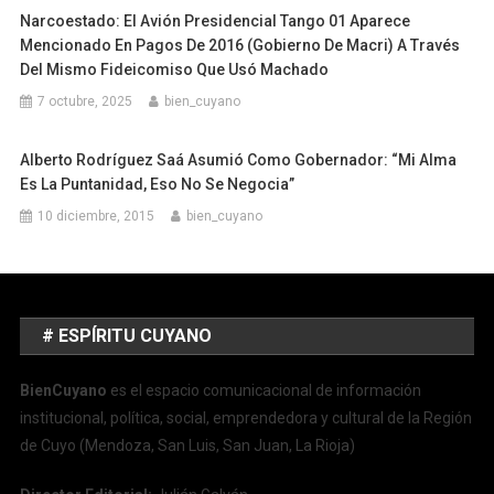
Narcoestado: El Avión Presidencial Tango 01 Aparece
Mencionado En Pagos De 2016 (Gobierno De Macri) A Través
Del Mismo Fideicomiso Que Usó Machado
7 octubre, 2025
bien_cuyano
Alberto Rodríguez Saá Asumió Como Gobernador: “Mi Alma
Es La Puntanidad, Eso No Se Negocia”
10 diciembre, 2015
bien_cuyano
# ESPÍRITU CUYANO
BienCuyano
es el espacio comunicacional de información
institucional, política, social, emprendedora y cultural de la Región
de Cuyo (Mendoza, San Luis, San Juan, La Rioja)