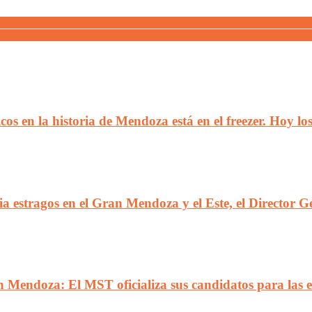
 tenés que entender que poner la cara en política no es solo salir en lo
que hacerse» y Vadillo respondió «Es una burla al pueblo que trabaja. S
icos en la historia de Mendoza está en el freezer. Hoy l
ia estragos en el Gran Mendoza y el Este, el Director G
 Mendoza: El MST oficializa sus candidatos para las e