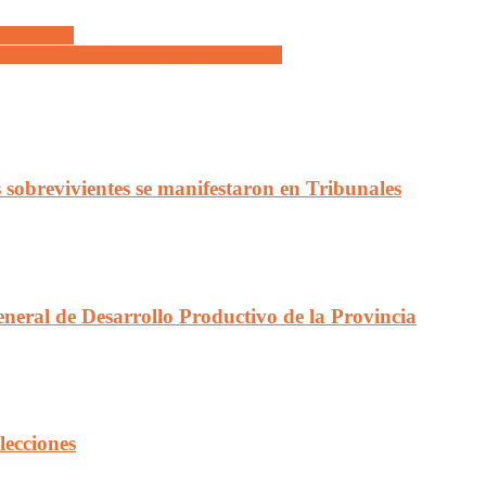
s carteles»
uarez arreglá las calles y después vemos»
os sobrevivientes se manifestaron en Tribunales
eneral de Desarrollo Productivo de la Provincia
lecciones