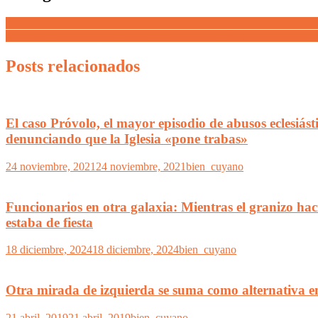
Anabel dispara contra el «husmeador» de las campañas de otros «Suarez
Suarez redobló´ la apuesta a la Revisión Técnica Obligatoria: «Tiene 
Posts relacionados
El caso Próvolo, el mayor episodio de abusos eclesiást
denunciando que la Iglesia «pone trabas»
24 noviembre, 2021
24 noviembre, 2021
bien_cuyano
Funcionarios en otra galaxia: Mientras el granizo hac
estaba de fiesta
18 diciembre, 2024
18 diciembre, 2024
bien_cuyano
Otra mirada de izquierda se suma como alternativa en
21 abril, 2019
21 abril, 2019
bien_cuyano