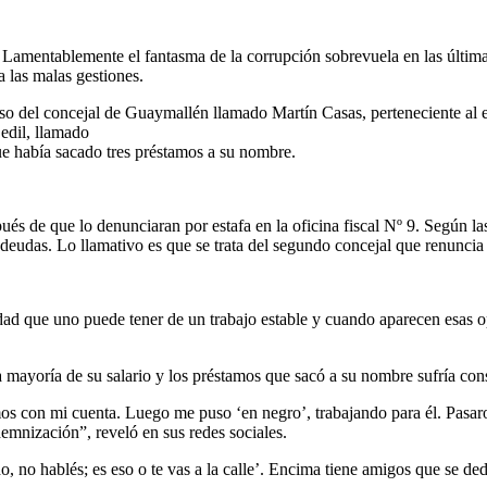
amentablemente el fantasma de la corrupción sobrevuela en las últimas 
a las malas gestiones.
so del concejal de Guaymallén llamado Martín Casas, perteneciente al 
edil, llamado
ue había sacado tres préstamos a su nombre.
pués de que lo denunciaran por estafa en la oficina fiscal Nº 9. Según la
as deudas. Lo llamativo es que se trata del segundo concejal que renun
idad que uno puede tener de un trabajo estable y cuando aparecen esas o
mayoría de su salario y los préstamos que sacó a su nombre sufría const
os con mi cuenta. Luego me puso ‘en negro’, trabajando para él. Pasa
emnización”, reveló en sus redes sociales.
no hablés; es eso o te vas a la calle’. Encima tiene amigos que se de