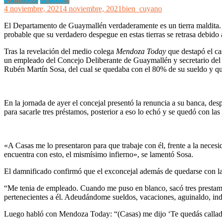
4 noviembre, 2021
4 noviembre, 2021
bien_cuyano
El Departamento de Guaymallén verdaderamente es un tierra maldita. L
probable que su verdadero despegue en estas tierras se retrasa debido 
Tras la revelación del medio colega
Mendoza Today
que destapó el ca
un empleado del Concejo Deliberante de Guaymallén y secretario del 
Rubén Martín Sosa, del cual se quedaba con el 80% de su sueldo y q
En la jornada de ayer el concejal presentó la renuncia a su banca, des
para sacarle tres préstamos, posterior a eso lo echó y se quedó con l
«A Casas me lo presentaron para que trabaje con él, frente a la neces
encuentra con esto, el mismísimo infierno», se lamentó Sosa.
El damnificado confirmó que el exconcejal además de quedarse con la 
“Me tenia de empleado. Cuando me puso en blanco, sacó tres prestam
pertenecientes a él. Adeudándome sueldos, vacaciones, aguinaldo, ind
Luego habló con Mendoza Today: “(Casas) me dijo ‘Te quedás callado, 