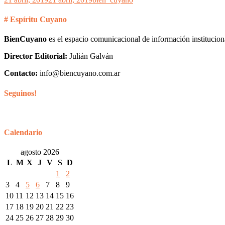
# Espíritu Cuyano
BienCuyano
es el espacio comunicacional de información institucion
Director Editorial:
Julián Galván
Contacto:
info@biencuyano.com.ar
Seguinos!
Calendario
agosto 2026
L
M
X
J
V
S
D
1
2
3
4
5
6
7
8
9
10
11
12
13
14
15
16
17
18
19
20
21
22
23
24
25
26
27
28
29
30