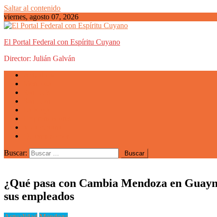
Saltar al contenido
viernes, agosto 07, 2026
El Portal Federal con Espíritu Cuyano
Director: Julián Galván
Actualidad
Mendoza
San Luis
San Juan
La Rioja
Emprendedores
Vida cuyana
Quiénes somos
Buscar:
¿Qué pasa con Cambia Mendoza en Guaymall
sus empleados
Actualidad
Mendoza