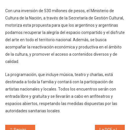
Con una inversión de 530 millones de pesos, el Ministerio de
Cultura de la Nación, a través de la Secretaría de Gestión Cultural,
motoriza esta propuesta para que los argentinos y argentinas
podamos recuperar la alegría del espacio compartido y el disfrute
del arte en todo el territorio nacional. Además, se busca
acompañar la reactivación económica y productiva en el ámbito
de la cultura, y promover el acceso a contenidos diversos y de
calidad.
La programación, que incluye música, teatro y charlas, está
destinada a toda la familia y contará con la participación de
artistas nacionales y locales. Todos los encuentros serán con
entrada libre y gratuita y se llevarán a cabo en anfiteatros y
espacios abiertos, respetando las medidas dispuestas por las
autoridades sanitarias locales.
Servini de Cubría contra el programa del Gobierno “Más Cultura Joven”. La respuesta de Cultura Nación «Es un fallo clasista»
La DGE y los errores que causan horror: docente de Guaymallén condenado por abuso regresa al trabajo, dicta clases de Educación Sexual y lo vuelven a detener