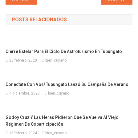
Navegación de entradas
POSTS RELACIONADOS
Cierre Estelar Para El Ciclo De Astroturismo En Tupungato
28 febrero, 2020
bien_cuyano
Conectate Con Vos! Tupungato Lanzó Su Campaña De Verano
4 diciembre, 2020
bien_cuyano
Godoy Cruz Y Las Heras Pidieron Que Se Vuelva Al Viejo
Régimen De Coparticipación
15 febrero, 2024
bien_cuyano