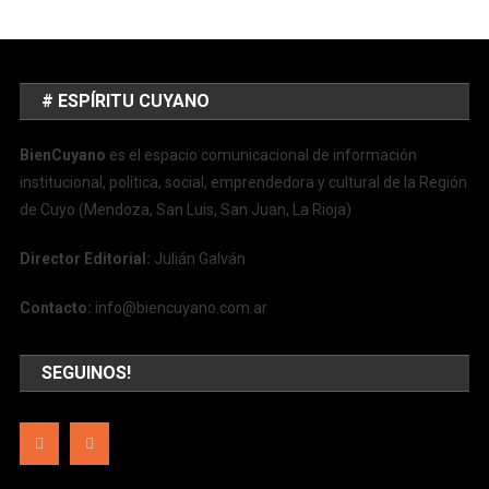
# ESPÍRITU CUYANO
BienCuyano
es el espacio comunicacional de información
institucional, política, social, emprendedora y cultural de la Región
de Cuyo (Mendoza, San Luis, San Juan, La Rioja)
Director Editorial:
Julián Galván
Contacto:
info@biencuyano.com.ar
SEGUINOS!