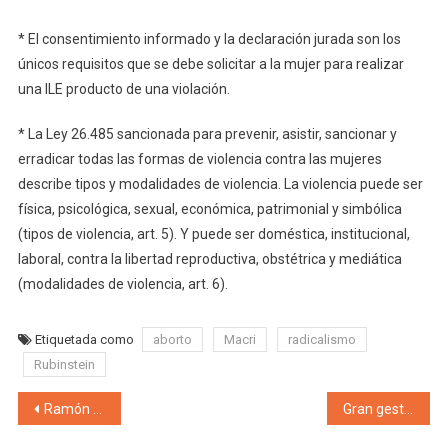
* El consentimiento informado y la declaración jurada son los
únicos requisitos que se debe solicitar a la mujer para realizar
una ILE producto de una violación.
* La Ley 26.485 sancionada para prevenir, asistir, sancionar y
erradicar todas las formas de violencia contra las mujeres
describe tipos y modalidades de violencia. La violencia puede ser
física, psicológica, sexual, económica, patrimonial y simbólica
(tipos de violencia, art. 5). Y puede ser doméstica, institucional,
laboral, contra la libertad reproductiva, obstétrica y mediática
(modalidades de violencia, art. 6).
Etiquetada como
aborto
Macri
radicalismo
Rubinstein
Navegación de entradas
Ramón celebró que la Ley de Góndolas esté encaminada: «Estas medidas protegen tanto al pequeño empresario como al consumidor»
Gran gesto de buena convivencia en La Rioja: El gobernador electo Quintela se reunió con Inés Brizuela y Doria