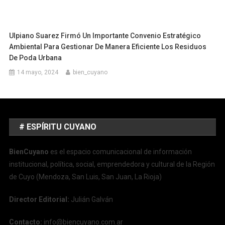
Ulpiano Suarez Firmó Un Importante Convenio Estratégico
Ambiental Para Gestionar De Manera Eficiente Los Residuos
De Poda Urbana
14 mayo, 2024
bien_cuyano
# ESPÍRITU CUYANO
BienCuyano
es el espacio comunicacional de información
institucional, política, social, emprendedora y cultural de la Región
de Cuyo (Mendoza, San Luis, San Juan, La Rioja)
Director Editorial:
Julián Galván
Contacto:
info@biencuyano.com.ar