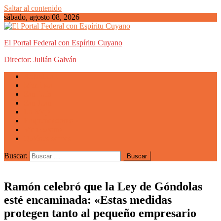
Saltar al contenido
sábado, agosto 08, 2026
El Portal Federal con Espíritu Cuyano
Director: Julián Galván
Actualidad
Mendoza
San Luis
San Juan
La Rioja
Emprendedores
Vida cuyana
Quiénes somos
Buscar:
Ramón celebró que la Ley de Góndolas
esté encaminada: «Estas medidas
protegen tanto al pequeño empresario