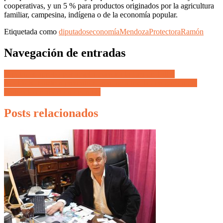
cooperativas, y un 5 % para productos originados por la agricultura
familiar, campesina, indígena o de la economía popular.
Etiquetada como
diputados
economía
Mendoza
Protectora
Ramón
Navegación de entradas
Diputados aprobó por amplia mayoría la Ley de Talles
Adolfo Rubinstein presentó su renuncia tras la derogación del
protocolo de aborto no punible
Posts relacionados