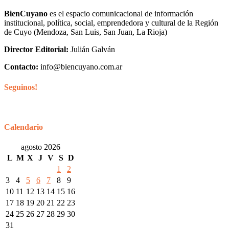
BienCuyano
es el espacio comunicacional de información
institucional, política, social, emprendedora y cultural de la Región
de Cuyo (Mendoza, San Luis, San Juan, La Rioja)
Director Editorial:
Julián Galván
Contacto:
info@biencuyano.com.ar
Seguinos!
Calendario
agosto 2026
L
M
X
J
V
S
D
1
2
3
4
5
6
7
8
9
10
11
12
13
14
15
16
17
18
19
20
21
22
23
24
25
26
27
28
29
30
31