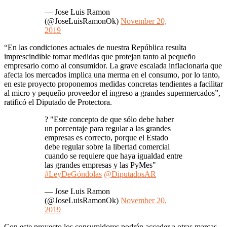
— Jose Luis Ramon
(@JoseLuisRamonOk)
November 20,
2019
“En las condiciones actuales de nuestra República resulta
imprescindible tomar medidas que protejan tanto al pequeño
empresario como al consumidor. La grave escalada inflacionaria que
afecta los mercados implica una merma en el consumo, por lo tanto,
en este proyecto proponemos medidas concretas tendientes a facilitar
al micro y pequeño proveedor el ingreso a grandes supermercados”,
ratificó el Diputado de Protectora.
? "Este concepto de que sólo debe haber
un porcentaje para regular a las grandes
empresas es correcto, porque el Estado
debe regular sobre la libertad comercial
cuando se requiere que haya igualdad entre
las grandes empresas y las PyMes"
#LeyDeGóndolas
@DiputadosAR
— Jose Luis Ramon
(@JoseLuisRamonOk)
November 20,
2019
Con este proyecto los consumidores podrán acceder a otras marcas