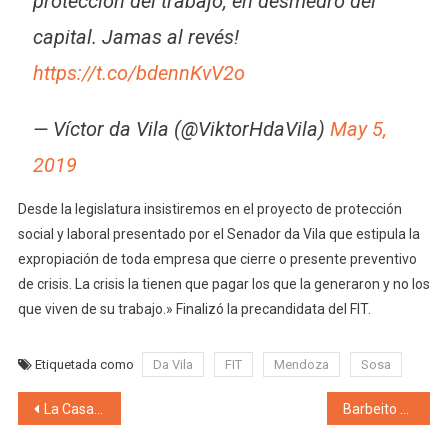
protección del trabajo, en desmedro del
capital. Jamas al revés!
https://t.co/bdennKvV2o
— Víctor da Vila (@ViktorHdaVila)
May 5,
2019
Desde la legislatura insistiremos en el proyecto de protección
social y laboral presentado por el Senador da Vila que estipula la
expropiación de toda empresa que cierre o presente preventivo
de crisis. La crisis la tienen que pagar los que la generaron y no los
que viven de su trabajo.» Finalizó la precandidata del FIT.
Etiquetada como
Da Vila
FIT
Mendoza
Sosa
Navegación de entradas
La Casa del Futuro sigue brindando oportunidades a los jóvenes lujaninos con sus nuevos cursos
Barbeito propone una solución de fondo «Crear una Empresa Provincial de Alimentos de Mendoza»