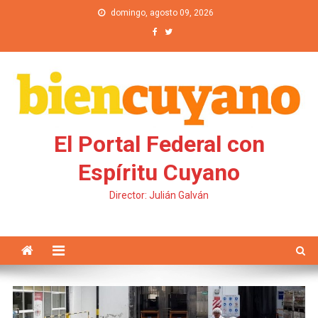
Saltar al contenido
domingo, agosto 09, 2026
El Portal Federal con
Espíritu Cuyano
Director: Julián Galván