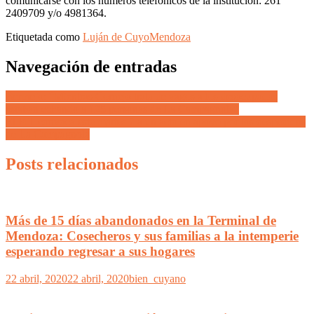
comunicarse con los números telefónicos de la institución: 261
2409709 y/o 4981364.
Etiquetada como
Luján de Cuyo
Mendoza
Navegación de entradas
Bermejo: “Mientras Cornejo trata de vagos a los desocupados
estaban echando a 125 personas de La Campagnola”
El FIT convoca este martes 7 a un acto en apoyo por los despedidos
de La Campagnola
Posts relacionados
Más de 15 días abandonados en la Terminal de
Mendoza: Cosecheros y sus familias a la intemperie
esperando regresar a sus hogares
22 abril, 2020
22 abril, 2020
bien_cuyano