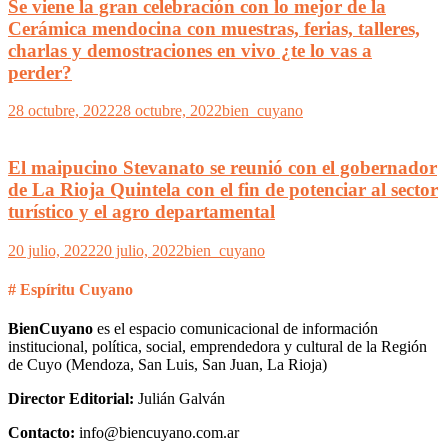
Se viene la gran celebración con lo mejor de la
Cerámica mendocina con muestras, ferias, talleres,
charlas y demostraciones en vivo ¿te lo vas a
perder?
28 octubre, 2022
28 octubre, 2022
bien_cuyano
El maipucino Stevanato se reunió con el gobernador
de La Rioja Quintela con el fin de potenciar al sector
turístico y el agro departamental
20 julio, 2022
20 julio, 2022
bien_cuyano
# Espíritu Cuyano
BienCuyano
es el espacio comunicacional de información
institucional, política, social, emprendedora y cultural de la Región
de Cuyo (Mendoza, San Luis, San Juan, La Rioja)
Director Editorial:
Julián Galván
Contacto:
info@biencuyano.com.ar