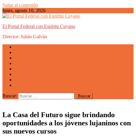
Saltar al contenido
lunes, agosto 10, 2026
El Portal Federal con Espíritu Cuyano
Director: Julián Galván
Actualidad
Mendoza
San Luis
San Juan
La Rioja
Emprendedores
Vida cuyana
Quiénes somos
Buscar:
La Casa del Futuro sigue brindando
oportunidades a los jóvenes lujaninos con
sus nuevos cursos