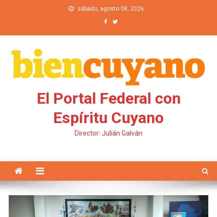
Saltar al contenido
sábado, agosto 08, 2026
El Portal Federal con
Espíritu Cuyano
Director: Julián Galván