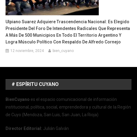
Ulpiano Suarez Adquiere Trascendencia Nacional: Es Elegido
Presidente Del Foro De Intendentes Radicales Que Representa
A Más De 500 Municipios En Todo El Territorio Argentino Y
Logra Músculo Político Con Respaldo De Alfredo Cornejo
12 noviembre, 2024
bien_cuyano
# ESPÍRITU CUYANO
BienCuyano
es el espacio comunicacional de información
institucional, política, social, emprendedora y cultural de la Región
de Cuyo (Mendoza, San Luis, San Juan, La Rioja)
Director Editorial:
Julián Galván