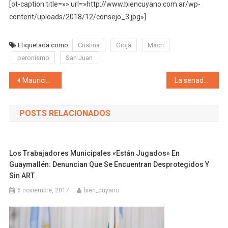
[ot-caption title=»» url=»http://www.biencuyano.com.ar/wp-
content/uploads/2018/12/consejo_3.jpg»]
Etiquetada como
Cristina
Gioja
Macri
peronismo
San Juan
Navegación de entradas
Mauricio Macri se volvió a emocionar en una reunión de gabinete ampliado y dio el puntapié inicial a la campaña electoral
La senadora Justicialista Silvina Camiolo propone el nombre “Dr. Pedro Carmelo Lombardo” al Hospital Regional Malargüe
POSTS RELACIONADOS
Los Trabajadores Municipales «están Jugados» En
Guaymallén: Denuncian Que Se Encuentran Desprotegidos Y
Sin ART
6 noviembre, 2017
bien_cuyano