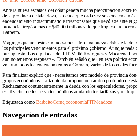
Ante la nueva escalada del dólar genera mucha preocupación sobre tod
de la provincia de Mendoza, la deuda que cada vez se acrecienta más
endeudamiento indiscriminado e irresponsable que llevó adelante el go
provincial trepó a más de $40.000 millones, lo que implica un increm
Barbeito.
Y agregó que «en este camino vamos a ir a una nueva crisis de la deud
los principales vencimientos para el próximo gobierno. Aunque nada di
presupuesto. Las diputadas del FIT Mailé Rodriguez y Macarena Escude
aún no tenemos respuesta». También señaló que «en esta política econ
votaron todos los endeudamientos a Cornejo, varios de los cuales fuer
Para finalizar explicó que «necesitamos otro modelo de provincia donde
grupos económicos. La izquierda propone un cambio profundo de esta p
Rechazamos contundentemente la deuda con los especuladores, proponem
estatización de los servicios públicos anulando los tarifazos y un im
Etiquetada como
Barbeito
Cornejo
economía
FIT
Mendoza
Navegación de entradas
Teléfono para Vidal: Cornejo quiere universidades que sí garanticen e
La diputada mendocina Stella Huczak impulsa un proyecto en el Congr