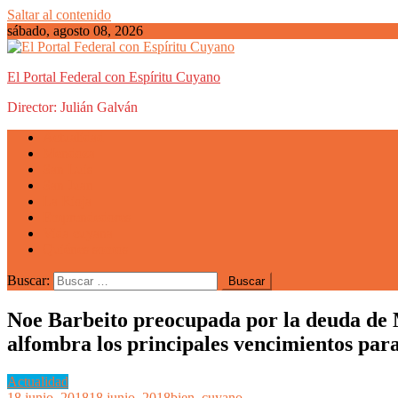
Saltar al contenido
sábado, agosto 08, 2026
El Portal Federal con Espíritu Cuyano
Director: Julián Galván
Actualidad
Mendoza
San Luis
San Juan
La Rioja
Emprendedores
Vida cuyana
Quiénes somos
Buscar:
Noe Barbeito preocupada por la deuda de 
alfombra los principales vencimientos par
Actualidad
18 junio, 2018
18 junio, 2018
bien_cuyano