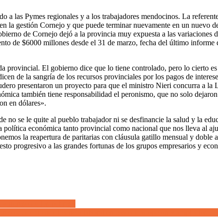
o a las Pymes regionales y a los trabajadores mendocinos. La referente 
 en la gestión Cornejo y que puede terminar nuevamente en un nuevo d
bierno de Cornejo dejó a la provincia muy expuesta a las variaciones d
ento de $6000 millones desde el 31 de marzo, fecha del último informe
a provincial. El gobierno dice que lo tiene controlado, pero lo cierto
cen de la sangría de los recursos provinciales por los pagos de intere
ro presentaron un proyecto para que el ministro Nieri concurra a la L
ómica también tiene responsabilidad el peronismo, que no solo dejaron l
on en dólares».
 no se le quite al pueblo trabajador ni se desfinancie la salud y la edu
olítica económica tanto provincial como nacional que nos lleva al ajus
os la reapertura de paritarias con cláusula gatillo mensual y doble ag
puesto progresivo a las grandes fortunas de los grupos empresarios y ec
l «ingreso de los pobres»
eso que extiende licencia laboral en caso de adopción y amplía los de