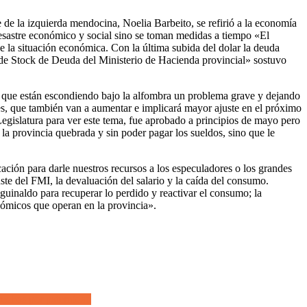
de la izquierda mendocina, Noelia Barbeito, se refirió a la economía
esastre económico y social sino se toman medidas a tiempo «El
e la situación económica. Con la última subida del dolar la deuda
 de Stock de Deuda del Ministerio de Hacienda provincial» sostuvo
 es que están escondiendo bajo la alfombra un problema grave y dejando
ses, que también van a aumentar e implicará mayor ajuste en el próximo
egislatura para ver este tema, fue aprobado a principios de mayo pero
a provincia quebrada y sin poder pagar los sueldos, sino que le
cación para darle nuestros recursos a los especuladores o los grandes
te del FMI, la devaluación del salario y la caída del consumo.
uinaldo para recuperar lo perdido y reactivar el consumo; la
onómicos que operan en la provincia».
rechos por paternidad