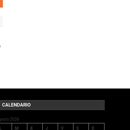
n
CALENDARIO
gosto 2026
L
M
X
J
V
S
D