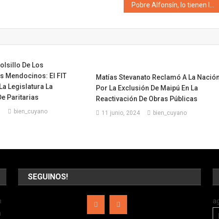
Pobre Alfonsín, lo tienen loco: En menos de una semana le manotearon una placa y ahora lo hicieron manifestar por el aborto legal
lsillo De Los
s Mendocinos: El FIT
Matías Stevanato Reclamó A La Nació
a Legislatura La
Por La Exclusión De Maipú En La
e Paritarias
Reactivación De Obras Públicas
8
bien_cuyano
11 junio, 2024
bien_cuyano
SEGUINOS!
n
a
a