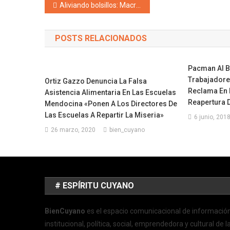
Navegación de entradas
Aliviando bolsillos: Macri les pidió a municipios y provincias que eliminen impuestos a los servicios públicos
POSTS RELACIONADOS
Pacman Al Bo
Trabajadore
Ortiz Gazzo Denuncia La Falsa
Reclama En L
Asistencia Alimentaria En Las Escuelas
Reapertura D
Mendocina «Ponen A Los Directores De
Las Escuelas A Repartir La Miseria»
6 junio, 201
26 marzo, 2020
bien_cuyano
# ESPÍRITU CUYANO
BienCuyano
es el espacio comunicacional de informació
institucional, política, social, emprendedora y cultural de l