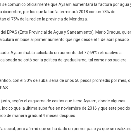
s se comunicó oficialmente que Aysam aumentará la factura por agua 
a diciembre, por los que la tarifa terminará 2018 con un 78% de
an el 75% de la red en la provincia de Mendoza.
o del EPAS (Ente Provincial de Agua y Saneamiento), Mario Draque, quie
alculará en base al primer aumento que rige desde el 1 de abril pasado.
pasado, Aysam había solicitado un aumento del 77,69% retroactivo a
alonado se optó por la política de gradualismo, tal como nos sugiere
entido, con el 30% de suba, sería de unos 50 pesos promedio por mes, o
EPAS.
a justo, según el esquema de costos que tiene Aysam, donde algunos
ndicó que la última suba fue en noviembre de 2016 y que este pedido
tando de manera gradual 4 meses después.
a social, pero afirmó que se ha dado un primer paso ya que se realizar