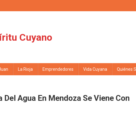
íritu Cuyano
Juan
La Rioja
Emprendedores
Vida Cuyana
Quiénes 
ifa Del Agua En Mendoza Se Viene Con