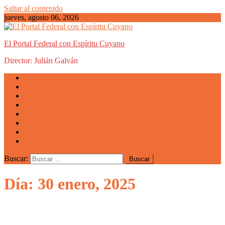
Saltar al contenido
jueves, agosto 06, 2026
El Portal Federal con Espíritu Cuyano
Director: Julián Galván
Actualidad
Mendoza
San Luis
San Juan
La Rioja
Emprendedores
Vida cuyana
Quiénes somos
Buscar:
Día: 30 enero, 2025