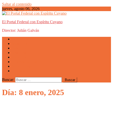
Saltar al contenido
jueves, agosto 06, 2026
El Portal Federal con Espíritu Cuyano
Director: Julián Galván
Actualidad
Mendoza
San Luis
San Juan
La Rioja
Emprendedores
Vida cuyana
Quiénes somos
Buscar:
Día: 8 enero, 2025