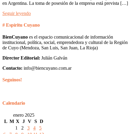
en Argentina. La toma de posesión de la empresa está prevista […]
Seguir leyendo
# Espíritu Cuyano
BienCuyano
es el espacio comunicacional de información
institucional, política, social, emprendedora y cultural de la Región
de Cuyo (Mendoza, San Luis, San Juan, La Rioja)
Director Editorial:
Julián Galván
Contacto:
info@biencuyano.com.ar
Seguinos!
Calendario
enero 2025
L
M
X
J
V
S
D
1
2
3
4
5