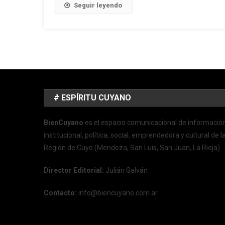
Seguir leyendo
# ESPÍRITU CUYANO
BienCuyano
es el espacio comunicacional de informació
institucional, política, social, emprendedora y cultural de l
Región de Cuyo (Mendoza, San Luis, San Juan, La Rioja)
Director Editorial:
Julián Galván
Contacto:
info@biencuyano.com.ar