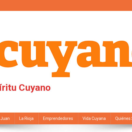
íritu Cuyano
 Juan
La Rioja
Emprendedores
Vida Cuyana
Quiénes