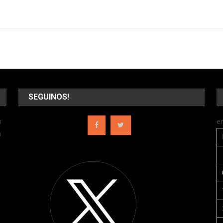
SEGUINOS!
n
e
a