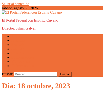
Saltar al contenido
sábado, agosto 08, 2026
El Portal Federal con Espíritu Cuyano
Director: Julián Galván
Actualidad
Mendoza
San Luis
San Juan
La Rioja
Emprendedores
Vida cuyana
Quiénes somos
Buscar:
Día: 18 octubre, 2023