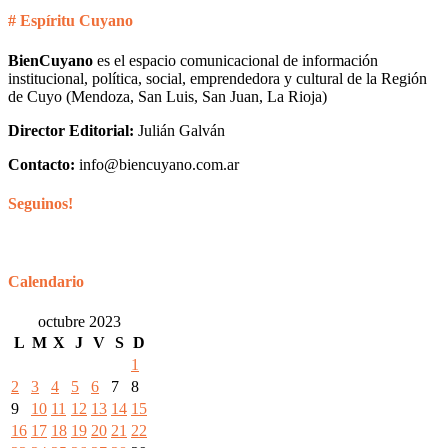
# Espíritu Cuyano
BienCuyano
es el espacio comunicacional de información
institucional, política, social, emprendedora y cultural de la Región
de Cuyo (Mendoza, San Luis, San Juan, La Rioja)
Director Editorial:
Julián Galván
Contacto:
info@biencuyano.com.ar
Seguinos!
Calendario
octubre 2023
L
M
X
J
V
S
D
1
2
3
4
5
6
7
8
9
10
11
12
13
14
15
16
17
18
19
20
21
22