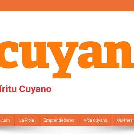
íritu Cuyano
 Juan
La Rioja
Emprendedores
Vida Cuyana
Quiénes