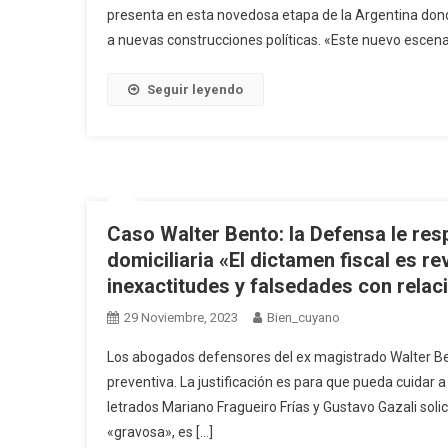
presenta en esta novedosa etapa de la Argentina donde l
a nuevas construcciones políticas. «Este nuevo escenar
Seguir leyendo
Caso Walter Bento: la Defensa le resp
domiciliaria «El dictamen fiscal es re
inexactitudes y falsedades con relac
29 Noviembre, 2023
Bien_cuyano
Los abogados defensores del ex magistrado Walter Bento
preventiva. La justificación es para que pueda cuidar a
letrados Mariano Fragueiro Frías y Gustavo Gazali soli
«gravosa», es […]