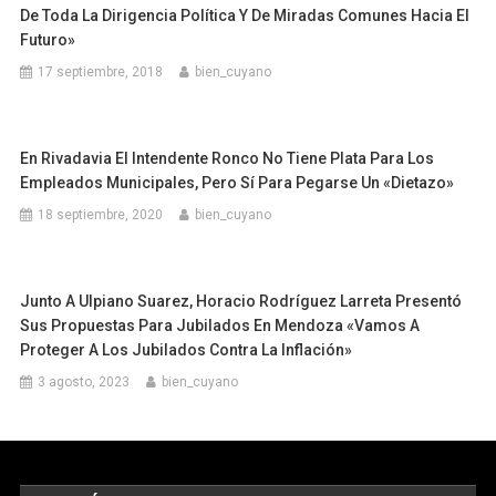
De Toda La Dirigencia Política Y De Miradas Comunes Hacia El
Futuro»
17 septiembre, 2018
bien_cuyano
En Rivadavia El Intendente Ronco No Tiene Plata Para Los
Empleados Municipales, Pero Sí Para Pegarse Un «dietazo»
18 septiembre, 2020
bien_cuyano
Junto A Ulpiano Suarez, Horacio Rodríguez Larreta Presentó
Sus Propuestas Para Jubilados En Mendoza «Vamos A
Proteger A Los Jubilados Contra La Inflación»
3 agosto, 2023
bien_cuyano