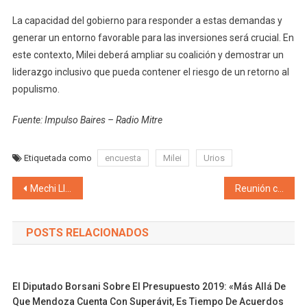
La capacidad del gobierno para responder a estas demandas y
generar un entorno favorable para las inversiones será crucial. En
este contexto, Milei deberá ampliar su coalición y demostrar un
liderazgo inclusivo que pueda contener el riesgo de un retorno al
populismo.
Fuente: Impulso Baires – Radio Mitre
Etiquetada como
encuesta
Milei
Urios
Navegación de entradas
Mechi Llano y su adhesión a la suspensión de las PASO «Los partidos políticos son entidades autónomas que deben funcionar despojadas de todo tipo de intervención estatal»
Reunión clave entre el intendente Ulpiano Suarez y la ministra de Seguridad de la Nación Patricia Bullrich para coordinar estrategias para combatir la inseguridad en Ciudad de Mendoza
POSTS RELACIONADOS
El Diputado Borsani Sobre El Presupuesto 2019: «Más Allá De
Que Mendoza Cuenta Con Superávit, Es Tiempo De Acuerdos