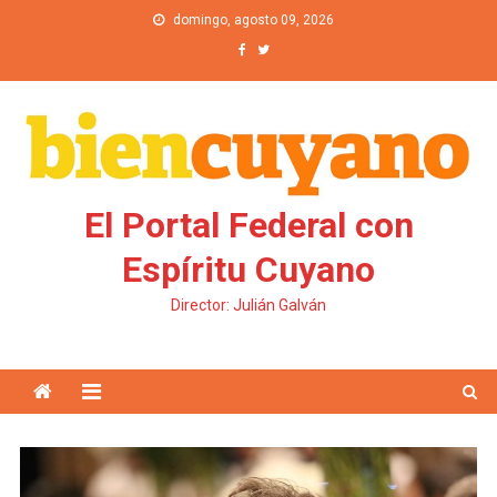
Saltar al contenido
domingo, agosto 09, 2026
El Portal Federal con
Espíritu Cuyano
Director: Julián Galván