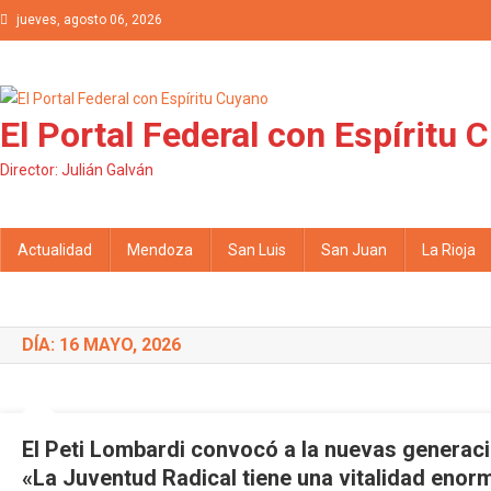
Saltar al contenido
jueves, agosto 06, 2026
El Portal Federal con Espíritu 
Director: Julián Galván
Actualidad
Mendoza
San Luis
San Juan
La Rioja
DÍA: 16 MAYO, 2026
El Peti Lombardi convocó a la nuevas generac
«La Juventud Radical tiene una vitalidad enorm