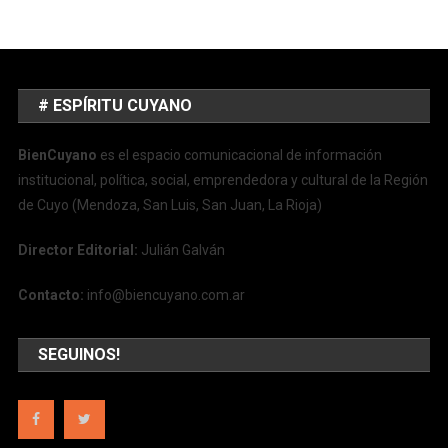
# ESPÍRITU CUYANO
BienCuyano
es el espacio comunicacional de información
institucional, política, social, emprendedora y cultural de la Región
de Cuyo (Mendoza, San Luis, San Juan, La Rioja)
Director Editorial:
Julián Galván
Contacto:
info@biencuyano.com.ar
SEGUINOS!