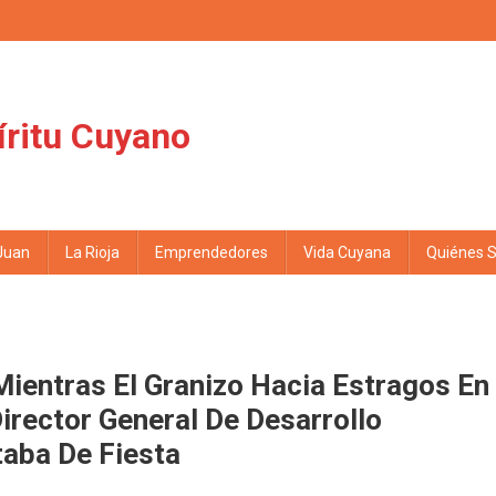
íritu Cuyano
Juan
La Rioja
Emprendedores
Vida Cuyana
Quiénes 
Mientras El Granizo Hacia Estragos En
Director General De Desarrollo
taba De Fiesta