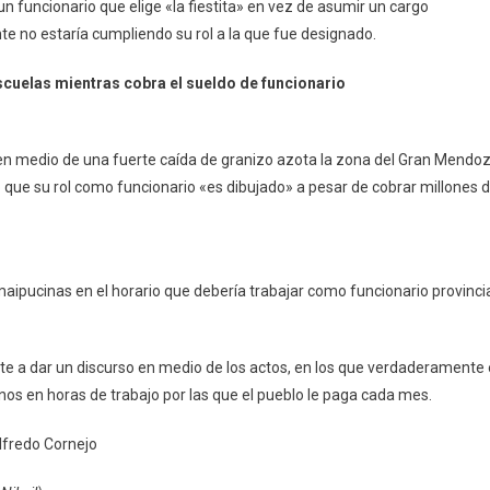
 un funcionario que elige «la fiestita» en vez de asumir un cargo
e no estaría cumpliendo su rol a la que fue designado.
escuelas mientras cobra el sueldo de funcionario
Si en medio de una fuerte caída de granizo azota la zona del Gran Mendo
que su rol como funcionario «es dibujado» a pesar de cobrar millones 
 maipucinas en el horario que debería trabajar como funcionario provinci
 a dar un discurso en medio de los actos, en los que verdaderamente 
os en horas de trabajo por las que el pueblo le paga cada mes.
lfredo Cornejo