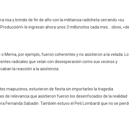
a risa y brindis de fin de año con la militancia radicheta cerrando «su
e Producción!» le ingresan ahora unos 3 milloncitos cada mes… obvio, «d
 o Mema, por ejemplo, fueron coherentes y no asistieron a la velada. Lo
ndentes radicales que veían con desesperación como sus vecinos y
caban la reacción a la asistencia.
ntes maipucinos, estuvieron de fiesta sin importarles la tragedia
tes de relevancia que asistieron fueron los desenfocados de la realidad
jera Fernanda Sabadin. También estuvo el Peti Lombardi que no se pierd