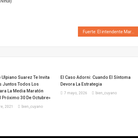
Nihuil)
Fuerte: El intendente Marcos Calvente le pidió la renuncia a todo su gabinete en Guaymallén
e Ulpiano Suarez Te Invita
El Caso Adorni: Cuando El Síntoma
 Juntos Todos Los
Devora La Estrategia
ra La Media Maratón
7 mayo, 2026
bien_cuyano
l Próximo 30 De Octubre»
re, 2021
bien_cuyano