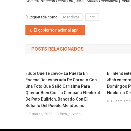
Con información Diario Uno, MDZ, Matías Pascualetti (Radio 
Etiquetada como
Mendoza
Pinti
Navegación de entradas
El gobierno nacional aprobó millonarios contratos con casi todas las encuestadoras argentinas para que midan la gestión de Milei
POSTS RELACIONADOS
«Subí Que Te Llevo» La Puesta En
El Intendent
Escena Desesperada De Cornejo Con
«Entrenemos
Una Foto Que Salió Carísima Para
Domingos Pa
Quedar Bien Con La Campaña Electoral
Nocturna De
De Pato Bullrich, Bancado Con El
19 septiemb
Bolsillo Del Pueblo Mendocino
7 marzo, 2023
bien_cuyano