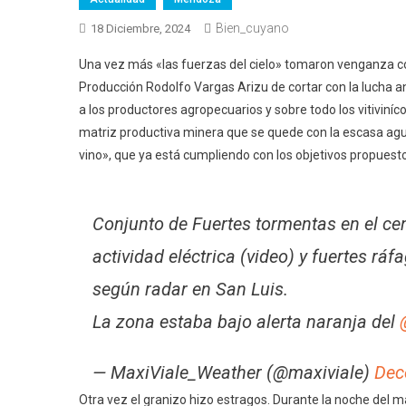
Bien_cuyano
18 Diciembre, 2024
Una vez más «las fuerzas del cielo» tomaron venganza con
Producción Rodolfo Vargas Arizu de cortar con la lucha 
a los productores agropecuarios y sobre todo los vitiviníc
matriz productiva minera que se quede con la escasa agua 
vino», que ya está cumpliendo con los objetivos propuest
Conjunto de Fuertes tormentas en el c
actividad eléctrica (video) y fuertes ráf
según radar en San Luis.
La zona estaba bajo alerta naranja del
— MaxiViale_Weather (@maxiviale)
Dec
Otra vez el granizo hizo estragos. Durante la noche del m