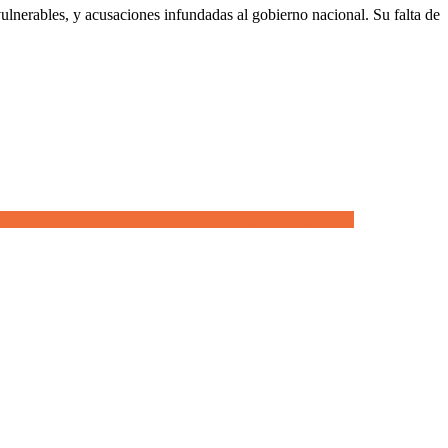
lnerables, y acusaciones infundadas al gobierno nacional. Su falta de
rich-Cornejo en Maipú y Tunuyán y la Trigo en Santa Rosa