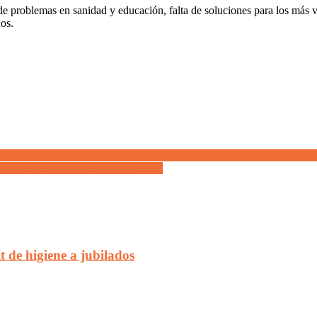
 problemas en sanidad y educación, falta de soluciones para los más vu
os.
dedo en todos los departamentos. El fracaso de los candidatos de Bull
obra del centro de monitoreo municipal
 de higiene a jubilados