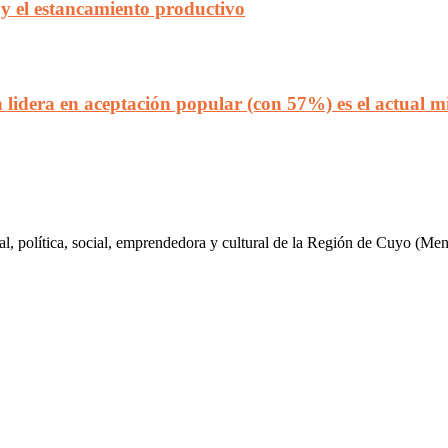
 y el estancamiento productivo
lidera en aceptación popular (con 57%) es el actual min
al, política, social, emprendedora y cultural de la Región de Cuyo (Me