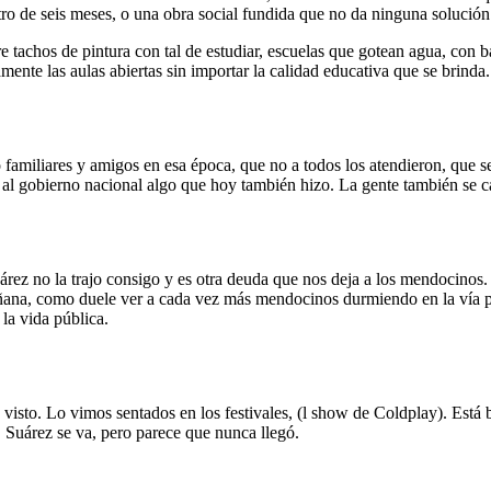
ntro de seis meses, o una obra social fundida que no da ninguna soluci
e tachos de pintura con tal de estudiar, escuelas que gotean agua, con 
amente las aulas abiertas sin importar la calidad educativa que se brin
amiliares y amigos en esa época, que no a todos los atendieron, que s
l gobierno nacional algo que hoy también hizo. La gente también se c
árez no la trajo consigo y es otra deuda que nos deja a los mendocinos. D
mañana, como duele ver a cada vez más mendocinos durmiendo en la vía
la vida pública.
visto. Lo vimos sentados en los festivales, (l show de Coldplay). Está b
 Suárez se va, pero parece que nunca llegó.