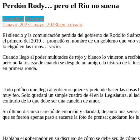
Perdón Rody… pero el Rio no suena
Actualidad
Mendoza
1 mayo, 2023
1 mayo, 2023
bien_cuyano
El silencio y la comunicación perdida del gobierno de Rodolfo Suárez 
el primero del 2019… prometió en nombre de un gobierno que «no va a 
lo eligió en las urnas… vacío.
Cuando llegó al poder multitudes de rojo y blanco lo vinieron a recibir
pero no la tristeza de cuando se despide un amigo, la tristeza de la 
en primera ronda.
Todo político que llega al gobierno quiere y pretende hacer las cosas b
muy feo. Solo quedará un simple cuadro de él en la Legislatura, al la
contrario de lo que debe ser una canción de amor.
Su último discurso careció de emoción y claridad, dejando una sensaci
que se fueron apenas pasó a sacarse la foto de prensa; quedaron los 
Hablaba el gobernador en su discurso de cómo se debe ser, de cómo se d