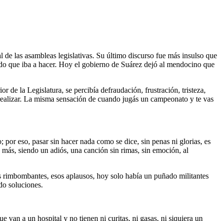
 de las asambleas legislativas. Su último discurso fue más insulso que
ndo que iba a hacer. Hoy el gobierno de Suárez dejó al mendocino que
 de la Legislatura, se percibía defraudación, frustración, tristeza,
a realizar. La misma sensación de cuando jugás un campeonato y te vas
; por eso, pasar sin hacer nada como se dice, sin penas ni glorias, es
 más, siendo un adiós, una canción sin rimas, sin emoción, al
os rimbombantes, esos aplausos, hoy solo había un puñado militantes
do soluciones.
van a un hospital y no tienen ni curitas, ni gasas, ni siquiera un