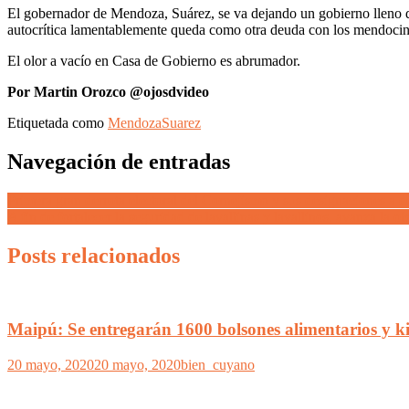
El gobernador de Mendoza, Suárez, se va dejando un gobierno lleno de
autocrítica lamentablemente queda como otra deuda con los mendocin
El olor a vacío en Casa de Gobierno es abrumador.
Por Martin Orozco @ojosdvideo
Etiquetada como
Mendoza
Suarez
Navegación de entradas
Primera gran derrota electoral del Cornejismo y sus designaciones a 
A fin de fortalecer la seguridad de lavallinas y lavallinos, avanza la 
Posts relacionados
Maipú: Se entregarán 1600 bolsones alimentarios y kit
20 mayo, 2020
20 mayo, 2020
bien_cuyano