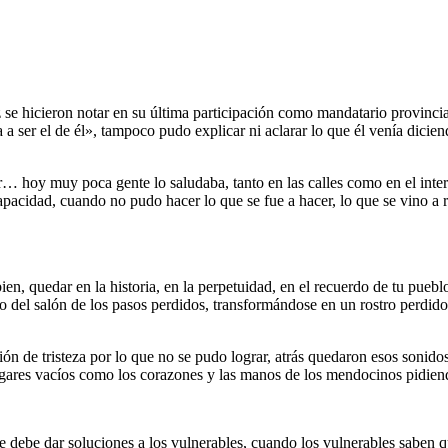
se hicieron notar en su última participación como mandatario provincial
ser el de él», tampoco pudo explicar ni aclarar lo que él venía dicie
… hoy muy poca gente lo saludaba, tanto en las calles como en el interior
incapacidad, cuando no pudo hacer lo que se fue a hacer, lo que se vino 
ien, quedar en la historia, en la perpetuidad, en el recuerdo de tu pueblo
do del salón de los pasos perdidos, transformándose en un rostro perdido
ón de tristeza por lo que no se pudo lograr, atrás quedaron esos sonid
lugares vacíos como los corazones y las manos de los mendocinos pidien
ebe dar soluciones a los vulnerables, cuando los vulnerables saben que 