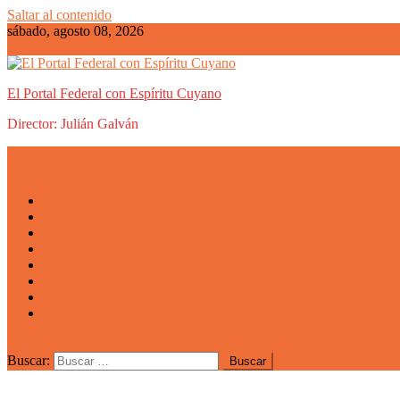
Saltar al contenido
sábado, agosto 08, 2026
El Portal Federal con Espíritu Cuyano
Director: Julián Galván
Actualidad
Mendoza
San Luis
San Juan
La Rioja
Emprendedores
Vida cuyana
Quiénes somos
Buscar: