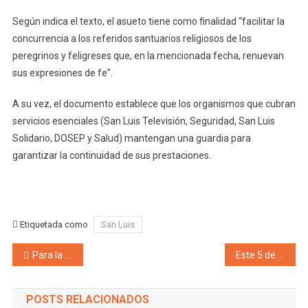
Según indica el texto, el asueto tiene como finalidad “facilitar la
concurrencia a los referidos santuarios religiosos de los
peregrinos y feligreses que, en la mencionada fecha, renuevan
sus expresiones de fe”.
A su vez, el documento establece que los organismos que cubran
servicios esenciales (San Luis Televisión, Seguridad, San Luis
Solidario, DOSEP y Salud) mantengan una guardia para
garantizar la continuidad de sus prestaciones.
Etiquetada como
San Luis
Navegación de entradas
Para la izquierda el discurso de Cornejo fue aburrido y para el olvido: «no habló de desempleo y de las necesidades del pueblo trabajador»
Este 5 de mayo, Malargüe será el epicentro de la conmemoración del Día de la Minería en Mendoza
POSTS RELACIONADOS