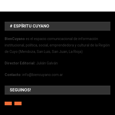
# ESPÍRITU CUYANO
BienCuyano
es el espacio comunicacional de información
institucional, política, social, emprendedora y cultural de la Región
de Cuyo (Mendoza, San Luis, San Juan, La Rioja)
Director Editorial:
Julián Galván
Contacto:
info@biencuyano.com.ar
SEGUINOS!