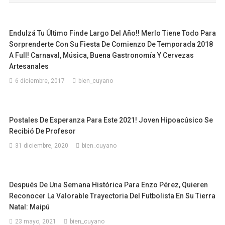
Endulzá Tu Último Finde Largo Del Año!! Merlo Tiene Todo Para
Sorprenderte Con Su Fiesta De Comienzo De Temporada 2018
A Full! Carnaval, Música, Buena Gastronomía Y Cervezas
Artesanales
6 diciembre, 2017
bien_cuyano
Postales De Esperanza Para Este 2021! Joven Hipoacúsico Se
Recibió De Profesor
31 diciembre, 2020
bien_cuyano
Después De Una Semana Histórica Para Enzo Pérez, Quieren
Reconocer La Valorable Trayectoria Del Futbolista En Su Tierra
Natal: Maipú
23 mayo, 2021
bien_cuyano