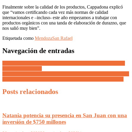
Finalmente sobre la calidad de los productos, Cappadona explicó
que “vamos certificando cada vez más normas de calidad
internacionales e –incluso- este año empezamos a trabajar con
productos orgánicos con una tanda de elaboración de durazno, que
nos salió muy bien”.
Etiquetada como
Mendoza
San Rafael
Navegación de entradas
Lobesia Botrana: Fernández Sagasti presentó proyecto para seguir
combatiendo la plaga
El Presidente convocó al compromiso de poner fin “a la desigualdad
en razón del género y a ser la sociedad justa que nos merecemos”
Posts relacionados
Natania potencia su presencia en San Juan con una
inversión de $750 millones