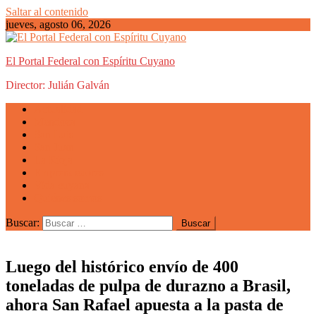
Saltar al contenido
jueves, agosto 06, 2026
El Portal Federal con Espíritu Cuyano
Director: Julián Galván
Actualidad
Mendoza
San Luis
San Juan
La Rioja
Emprendedores
Vida cuyana
Quiénes somos
Buscar:
Luego del histórico envío de 400
toneladas de pulpa de durazno a Brasil,
ahora San Rafael apuesta a la pasta de