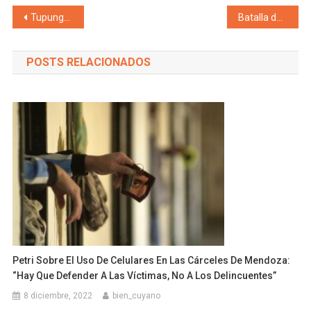
Navegación de entradas
Tupungato firmó un importante convenio con la Fundación Zaldivar que beneficiará la salud ocular de los niños
Batalla de «perros» y «gatos» por Portezuelo del Viento: Uno quieren reducirlo y otros avalan la megaobra
POSTS RELACIONADOS
Petri Sobre El Uso De Celulares En Las Cárceles De Mendoza:
“Hay Que Defender A Las Víctimas, No A Los Delincuentes”
8 diciembre, 2022
bien_cuyano