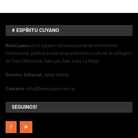
# ESPÍRITU CUYANO
BienCuyano
es el espacio comunicacional de información
institucional, política, social, emprendedora y cultural de la Región
de Cuyo (Mendoza, San Luis, San Juan, La Rioja)
Director Editorial:
Julián Galván
Contacto:
info@biencuyano.com.ar
SEGUINOS!