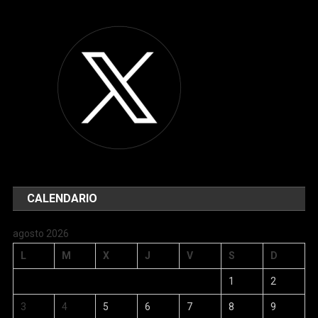
CALENDARIO
agosto 2026
L
M
X
J
V
S
D
1
2
3
4
5
6
7
8
9