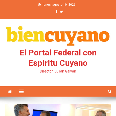
Saltar al contenido
lunes, agosto 10, 2026
El Portal Federal con
Espíritu Cuyano
Director: Julián Galván