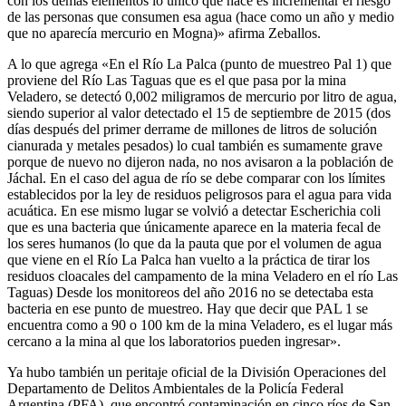
con los demás elementos lo único que hace es incrementar el riesgo
de las personas que consumen esa agua (hace como un año y medio
que no aparecía mercurio en Mogna)» afirma Zeballos.
A lo que agrega «En el Río La Palca (punto de muestreo Pal 1) que
proviene del Río Las Taguas que es el que pasa por la mina
Veladero, se detectó 0,002 miligramos de mercurio por litro de agua,
siendo superior al valor detectado el 15 de septiembre de 2015 (dos
días después del primer derrame de millones de litros de solución
cianurada y metales pesados) lo cual también es sumamente grave
porque de nuevo no dijeron nada, no nos avisaron a la población de
Jáchal. En el caso del agua de río se debe comparar con los límites
establecidos por la ley de residuos peligrosos para el agua para vida
acuática. En ese mismo lugar se volvió a detectar Escherichia coli
que es una bacteria que únicamente aparece en la materia fecal de
los seres humanos (lo que da la pauta que por el volumen de agua
que viene en el Río La Palca han vuelto a la práctica de tirar los
residuos cloacales del campamento de la mina Veladero en el río Las
Taguas) Desde los monitoreos del año 2016 no se detectaba esta
bacteria en ese punto de muestreo. Hay que decir que PAL 1 se
encuentra como a 90 o 100 km de la mina Veladero, es el lugar más
cercano a la mina al que los laboratorios pueden ingresar».
Ya hubo también un peritaje oficial de la División Operaciones del
Departamento de Delitos Ambientales de la Policía Federal
Argentina (PFA), que encontró contaminación en cinco ríos de San