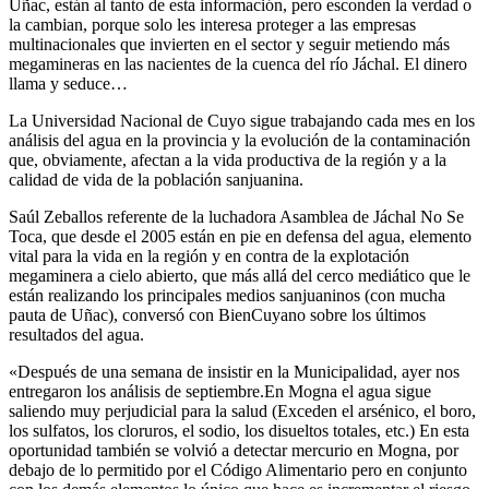
Uñac, están al tanto de esta información, pero esconden la verdad o
la cambian, porque solo les interesa proteger a las empresas
multinacionales que invierten en el sector y seguir metiendo más
megamineras en las nacientes de la cuenca del río Jáchal. El dinero
llama y seduce…
La Universidad Nacional de Cuyo sigue trabajando cada mes en los
análisis del agua en la provincia y la evolución de la contaminación
que, obviamente, afectan a la vida productiva de la región y a la
calidad de vida de la población sanjuanina.
Saúl Zeballos referente de la luchadora Asamblea de Jáchal No Se
Toca, que desde el 2005 están en pie en defensa del agua, elemento
vital para la vida en la región y en contra de la explotación
megaminera a cielo abierto, que más allá del cerco mediático que le
están realizando los principales medios sanjuaninos (con mucha
pauta de Uñac), conversó con BienCuyano sobre los últimos
resultados del agua.
«Después de una semana de insistir en la Municipalidad, ayer nos
entregaron los análisis de septiembre.En Mogna el agua sigue
saliendo muy perjudicial para la salud (Exceden el arsénico, el boro,
los sulfatos, los cloruros, el sodio, los disueltos totales, etc.) En esta
oportunidad también se volvió a detectar mercurio en Mogna, por
debajo de lo permitido por el Código Alimentario pero en conjunto