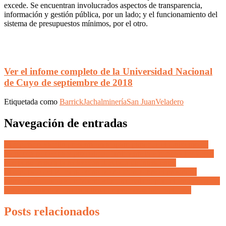
excede. Se encuentran involucrados aspectos de transparencia,
información y gestión pública, por un lado; y el funcionamiento del
sistema de presupuestos mínimos, por el otro.
Ver el infome completo de la Universidad Nacional
de Cuyo de septiembre de 2018
Etiquetada como
Barrick
Jachal
minería
San Juan
Veladero
Navegación de entradas
El diputado Vadillo presenta un amparo para que el Gobierno de
Mendoza se decida y promulgue finalmente la «frizada» ley 7.814
que pone freno a la reelección ilimitada de intendentes
El diputado del PJ mendocino Mario Díaz sobre el programa
«Precios Cuidados» de Macri: «Es una mala copia del Programa del
gobierno anterior, una caja llena de promesas incumplidas»
Posts relacionados