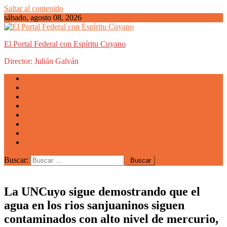
Saltar al contenido
sábado, agosto 08, 2026
El Portal Federal con Espíritu Cuyano
Director: Julián Galván
Actualidad
Mendoza
San Luis
San Juan
La Rioja
Emprendedores
Vida cuyana
Quiénes somos
Buscar:
La UNCuyo sigue demostrando que el
agua en los rios sanjuaninos siguen
contaminados con alto nivel de mercurio,