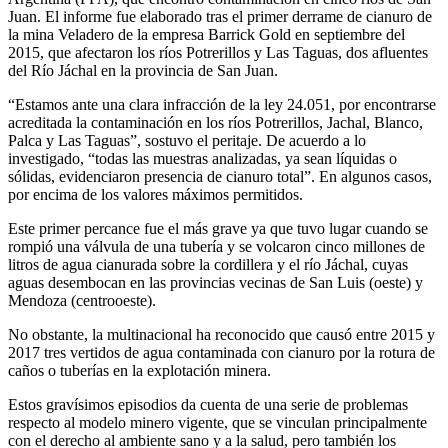
Juan. El informe fue elaborado tras el primer derrame de cianuro de
la mina Veladero de la empresa Barrick Gold en septiembre del
2015, que afectaron los ríos Potrerillos y Las Taguas, dos afluentes
del Río Jáchal en la provincia de San Juan.
“Estamos ante una clara infracción de la ley 24.051, por encontrarse
acreditada la contaminación en los ríos Potrerillos, Jachal, Blanco,
Palca y Las Taguas”, sostuvo el peritaje. De acuerdo a lo
investigado, “todas las muestras analizadas, ya sean líquidas o
sólidas, evidenciaron presencia de cianuro total”. En algunos casos,
por encima de los valores máximos permitidos.
Este primer percance fue el más grave ya que tuvo lugar cuando se
rompió una válvula de una tubería y se volcaron cinco millones de
litros de agua cianurada sobre la cordillera y el río Jáchal, cuyas
aguas desembocan en las provincias vecinas de San Luis (oeste) y
Mendoza (centrooeste).
No obstante, la multinacional ha reconocido que causó entre 2015 y
2017 tres vertidos de agua contaminada con cianuro por la rotura de
caños o tuberías en la explotación minera.
Estos gravísimos episodios da cuenta de una serie de problemas
respecto al modelo minero vigente, que se vinculan principalmente
con el derecho al ambiente sano y a la salud, pero también los