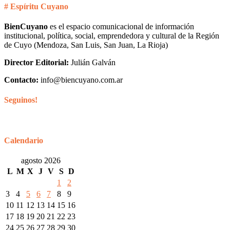
# Espíritu Cuyano
BienCuyano
es el espacio comunicacional de información
institucional, política, social, emprendedora y cultural de la Región
de Cuyo (Mendoza, San Luis, San Juan, La Rioja)
Director Editorial:
Julián Galván
Contacto:
info@biencuyano.com.ar
Seguinos!
Calendario
agosto 2026
L
M
X
J
V
S
D
1
2
3
4
5
6
7
8
9
10
11
12
13
14
15
16
17
18
19
20
21
22
23
24
25
26
27
28
29
30