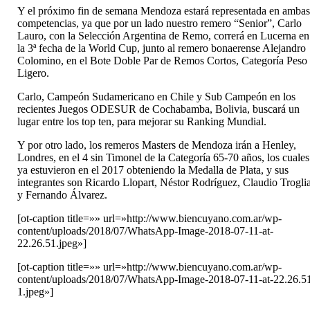
Y el próximo fin de semana Mendoza estará representada en amba
competencias, ya que por un lado nuestro remero “Senior”, Carlo
Lauro, con la Selección Argentina de Remo, correrá en Lucerna en
la 3ª fecha de la World Cup, junto al remero bonaerense Alejandro
Colomino, en el Bote Doble Par de Remos Cortos, Categoría Peso
Ligero.
Carlo, Campeón Sudamericano en Chile y Sub Campeón en los
recientes Juegos ODESUR de Cochabamba, Bolivia, buscará un
lugar entre los top ten, para mejorar su Ranking Mundial.
Y por otro lado, los remeros Masters de Mendoza irán a Henley,
Londres, en el 4 sin Timonel de la Categoría 65-70 años, los cuales
ya estuvieron en el 2017 obteniendo la Medalla de Plata, y sus
integrantes son Ricardo Llopart, Néstor Rodríguez, Claudio Trogli
y Fernando Álvarez.
[ot-caption title=»» url=»http://www.biencuyano.com.ar/wp-
content/uploads/2018/07/WhatsApp-Image-2018-07-11-at-
22.26.51.jpeg»]
[ot-caption title=»» url=»http://www.biencuyano.com.ar/wp-
content/uploads/2018/07/WhatsApp-Image-2018-07-11-at-22.26.5
1.jpeg»]