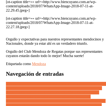
[ot-caption title=»» url=»http://www.biencuyano.com.ar/wp-
content/uploads/2018/07/WhatsApp-Image-2018-07-11-at-
22.29.45.jpeg»]
[ot-caption title=»» url=»http://www.biencuyano.com.ar/wp-
content/uploads/2018/07/WhatsApp-Image-2018-07-11-at-
22.27.18.jpeg»]
Orgullo y expectativas para nuestros representantes mendocinos y
Nacionales, donde ya estar ahí es un verdadero triunfo.
Orgullo del Club Mendoza de Regatas porque sus representantes
cuyanos estarán dando todo lo mejor! Mucha suerte!
Etiquetada como
Mendoza
Navegación de entradas
Alberto Rodríguez Saá se le planta a Macri: «En vez de preguntarl
tanto al FMI, que nos pregunte a los puntanos cómo se hacen las
cosas y estoy seguro que le daremos solución a los problemas”
Un «cambio» para que nada cambie: «Ciertas ‘trampitas’
permitieron que los mismos de siempre se queden con la concesión
del transporte público de Mendoza» afirma el diputado Vadillo y