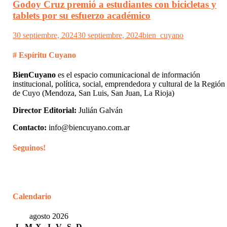
Godoy Cruz premió a estudiantes con bicicletas y
tablets por su esfuerzo académico
30 septiembre, 2024
30 septiembre, 2024
bien_cuyano
# Espíritu Cuyano
BienCuyano
es el espacio comunicacional de información
institucional, política, social, emprendedora y cultural de la Región
de Cuyo (Mendoza, San Luis, San Juan, La Rioja)
Director Editorial:
Julián Galván
Contacto:
info@biencuyano.com.ar
Seguinos!
Calendario
agosto 2026
L
M
X
J
V
S
D