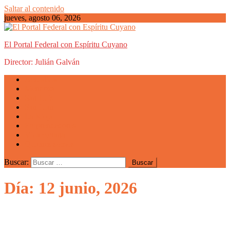
Saltar al contenido
jueves, agosto 06, 2026
El Portal Federal con Espíritu Cuyano
Director: Julián Galván
Actualidad
Mendoza
San Luis
San Juan
La Rioja
Emprendedores
Vida cuyana
Quiénes somos
Buscar:
Día: 12 junio, 2026