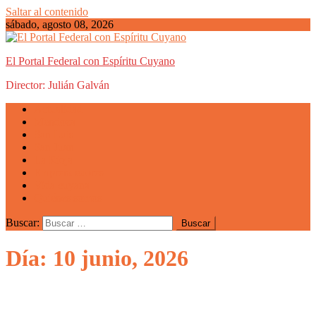
Saltar al contenido
sábado, agosto 08, 2026
El Portal Federal con Espíritu Cuyano
Director: Julián Galván
Actualidad
Mendoza
San Luis
San Juan
La Rioja
Emprendedores
Vida cuyana
Quiénes somos
Buscar:
Día: 10 junio, 2026