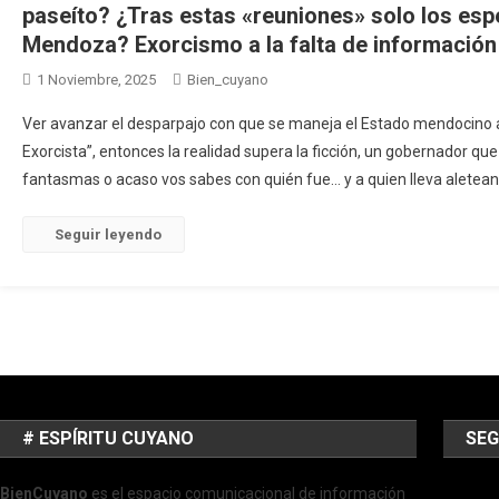
paseíto? ¿Tras estas «reuniones» solo los esp
Mendoza? Exorcismo a la falta de información
1 Noviembre, 2025
Bien_cuyano
Ver avanzar el desparpajo con que se maneja el Estado mendocino asu
Exorcista”, entonces la realidad supera la ficción, un gobernador qu
fantasmas o acaso vos sabes con quién fue… y a quien lleva aleteand
Seguir leyendo
# ESPÍRITU CUYANO
SEG
BienCuyano
es el espacio comunicacional de información