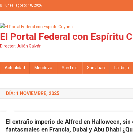
Saltar al contenido
lunes, agosto 10, 2026
El Portal Federal con Espíritu 
Director: Julián Galván
Actualidad
Mendoza
San Luis
San Juan
La Rioja
DÍA: 1 NOVIEMBRE, 2025
El extraño imperio de Alfred en Halloween, sin
fantasmales en Francia, Dubai y Abu Dhabi ¿Q