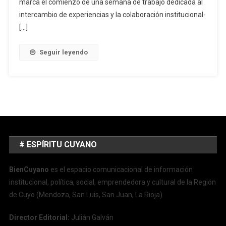
marca el comienzo de una semana de trabajo dedicada al
intercambio de experiencias y la colaboración institucional-
[…]
Seguir leyendo
# ESPÍRITU CUYANO
BienCuyano
es el espacio comunicacional de información
institucional, política, social, emprendedora y cultural de la Región
de Cuyo (Mendoza, San Luis, San Juan, La Rioja)
Director Editorial:
Julián Galván