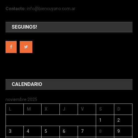
Contacto:
info@biencuyano.com.ar
SEGUINOS!
CALENDARIO
noviembre 2025
L
M
X
J
V
S
D
1
2
3
4
5
6
7
8
9