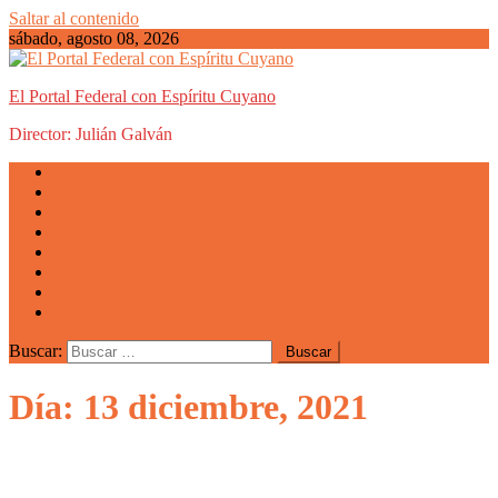
Saltar al contenido
sábado, agosto 08, 2026
El Portal Federal con Espíritu Cuyano
Director: Julián Galván
Actualidad
Mendoza
San Luis
San Juan
La Rioja
Emprendedores
Vida cuyana
Quiénes somos
Buscar:
Día: 13 diciembre, 2021