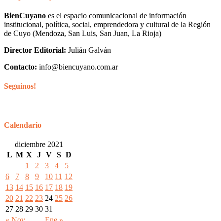
BienCuyano
es el espacio comunicacional de información
institucional, política, social, emprendedora y cultural de la Región
de Cuyo (Mendoza, San Luis, San Juan, La Rioja)
Director Editorial:
Julián Galván
Contacto:
info@biencuyano.com.ar
Seguinos!
Calendario
diciembre 2021
L
M
X
J
V
S
D
1
2
3
4
5
6
7
8
9
10
11
12
13
14
15
16
17
18
19
20
21
22
23
24
25
26
27
28
29
30
31
« Nov
Ene »