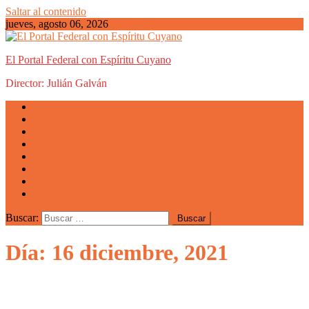
Saltar al contenido
jueves, agosto 06, 2026
El Portal Federal con Espíritu Cuyano
Director: Julián Galván
Actualidad
Mendoza
San Luis
San Juan
La Rioja
Emprendedores
Vida cuyana
Quiénes somos
Buscar:
Día: 16 diciembre, 2021