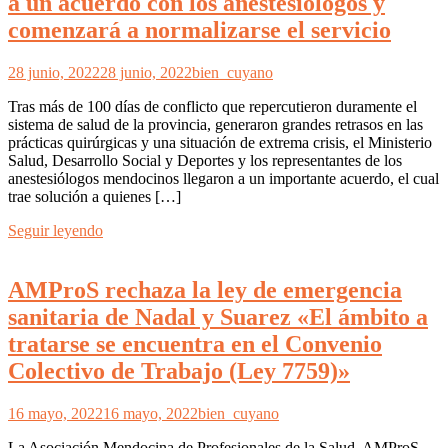
a un acuerdo con los anestesiólogos y
comenzará a normalizarse el servicio
28 junio, 2022
28 junio, 2022
bien_cuyano
Tras más de 100 días de conflicto que repercutieron duramente el
sistema de salud de la provincia, generaron grandes retrasos en las
prácticas quirúrgicas y una situación de extrema crisis, el Ministerio
Salud, Desarrollo Social y Deportes y los representantes de los
anestesiólogos mendocinos llegaron a un importante acuerdo, el cual
trae solución a quienes […]
Seguir leyendo
AMProS rechaza la ley de emergencia
sanitaria de Nadal y Suarez «El ámbito a
tratarse se encuentra en el Convenio
Colectivo de Trabajo (Ley 7759)»
16 mayo, 2022
16 mayo, 2022
bien_cuyano
La Asociación Mendocina de Profesionales de la Salud, AMProS,