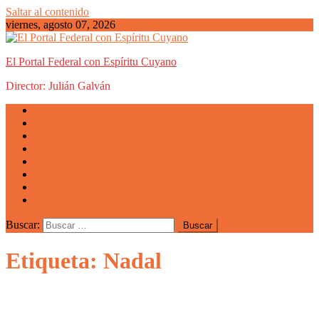
Saltar al contenido
viernes, agosto 07, 2026
El Portal Federal con Espíritu Cuyano
Director: Julián Galván
Actualidad
Mendoza
San Luis
San Juan
La Rioja
Emprendedores
Vida cuyana
Quiénes somos
Buscar:
Etiqueta: Nadal