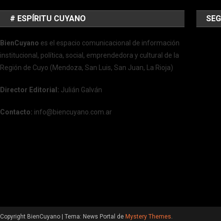
# ESPÍRITU CUYANO
SEG
BienCuyano
es el espacio comunicacional de información
institucional, política, social, emprendedora y cultural de la
Región de Cuyo (Mendoza, San Luis, San Juan, La Rioja)
Director Editorial:
Julián Galván
Contacto:
info@biencuyano.com.ar
Copyright BienCuyano
|
Tema: News Portal de
Mystery Themes
.