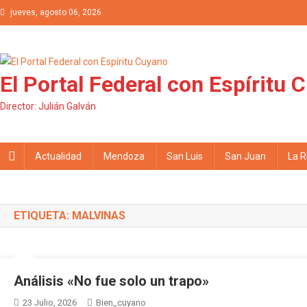
Saltar al contenido
jueves, agosto 06, 2026
El Portal Federal con Espíritu 
Director: Julián Galván
Actualidad
Mendoza
San Luis
San Juan
La R
ETIQUETA: MALVINAS
Análisis «No fue solo un trapo»
23 Julio, 2026
Bien_cuyano