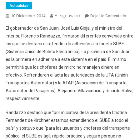
Actualidad
Bien_cuyano
10 Diciembre, 2014
Deja Un Comentario
En
San
El gobernador de San Juan, José Luis Gioja, y el ministro del
Juan
Interior, Florencio Randazzo, firmaron diferentes convenios entre
Se
los que se destaca el referido a la adhesión a la tarjeta SUBE
Sube
(Sistema Único de Boleto Electrónico). La provincia de San Juan
Al
SUBE
es la primera en adherirse a este sistema en el país. El mismo
permitirá que los choferes de micro no manejen dinero en
efectivo. Refrendaron el acta las autoridades de la UTA (Unión
Transportes Automotor) y la ATAP (Asociación de Transporte
Automotor de Pasajeros), Alejandro Villavicencio y Ricardo Salva,
respectivamente.
Randazzo destacó que “por iniciativa de la presidenta Cristina
Fernández de Kirchner estamos extendiendo el SUBE a todo el
país” y sostuvo que “para los usuarios y choferes del transporte
público, el SUBE es ágil, rápido, práctico y seguro porque no