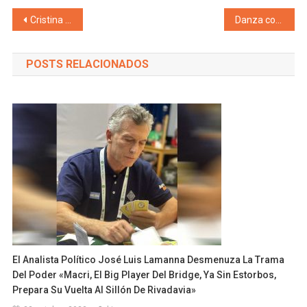
Navegación de entradas
Cristina en la Cumbre de UNASUR
Danza con Cobos
POSTS RELACIONADOS
El Analista Político José Luis Lamanna Desmenuza La Trama
Del Poder «Macri, El Big Player Del Bridge, Ya Sin Estorbos,
Prepara Su Vuelta Al Sillón De Rivadavia»