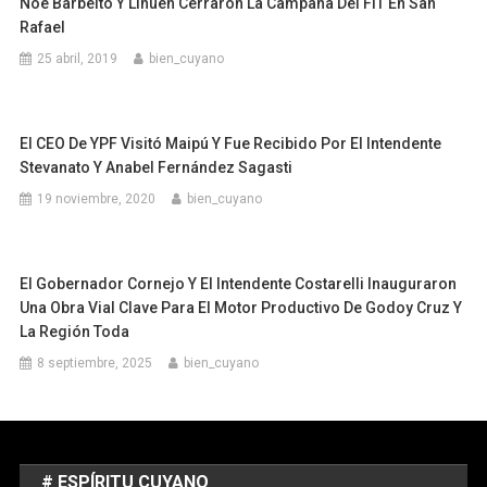
Noe Barbeito Y Lihuen Cerraron La Campaña Del FIT En San
Rafael
25 abril, 2019
bien_cuyano
El CEO De YPF Visitó Maipú Y Fue Recibido Por El Intendente
Stevanato Y Anabel Fernández Sagasti
19 noviembre, 2020
bien_cuyano
El Gobernador Cornejo Y El Intendente Costarelli Inauguraron
Una Obra Vial Clave Para El Motor Productivo De Godoy Cruz Y
La Región Toda
8 septiembre, 2025
bien_cuyano
# ESPÍRITU CUYANO