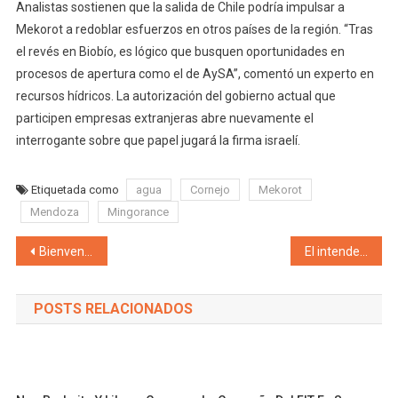
Analistas sostienen que la salida de Chile podría impulsar a
Mekorot a redoblar esfuerzos en otros países de la región. “Tras
el revés en Biobío, es lógico que busquen oportunidades en
procesos de apertura como el de AySA”, comentó un experto en
recursos hídricos. La autorización del gobierno actual que
participen empresas extranjeras abre nuevamente el
interrogante sobre que papel jugará la firma israelí.
Etiquetada como
agua
Cornejo
Mekorot
Mendoza
Mingorance
Navegación de entradas
Bienvenidos a Gaymallén! Tierra de aromas cloacales y de vecinos burlados y birlados
El intendente de Godoy Cruz Diego Costarelli fue anfitrión de los Premios Huarpe «Enaltecen el esfuerzo, la responsabilidad y la humildad»
POSTS RELACIONADOS