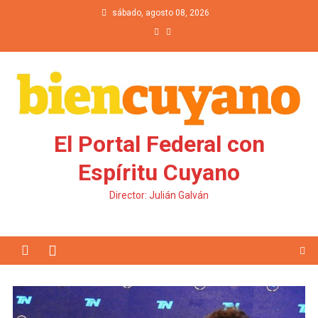
Saltar al contenido
sábado, agosto 08, 2026
El Portal Federal con
Espíritu Cuyano
Director: Julián Galván