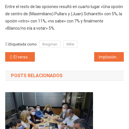
Entre el resto de las opciones resultó en cuarto lugar «Una opción
de centro de (Maximiliano) Pullaro y (Juan) Schiaretti» con 5%, la
opción «otro» con 11%, «no sabe» con 7% y finalmente
«Blanco/no iría a votar» 5%.
Etiquetada como
Bregman
Milei
Navegación de entradas
El verso del derrame de la minería… no le llega a la gente: Según el INDEC, el Gran San Juan es hoy uno de los cinco aglomerados urbanos más pobres del país
Implosión en la gestión del intendente Calvente en Guaymallén: un año de vecinos conviviendo y respirando entre la mierda, incendio en el Municipio, puterío en Cambia Mendoza Guaymallén y el asfalto que se hunde ¿Dónde está Calvente?
POSTS RELACIONADOS