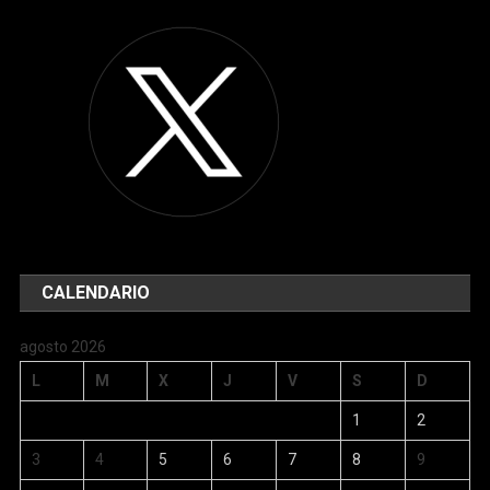
CALENDARIO
agosto 2026
L
M
X
J
V
S
D
1
2
3
4
5
6
7
8
9