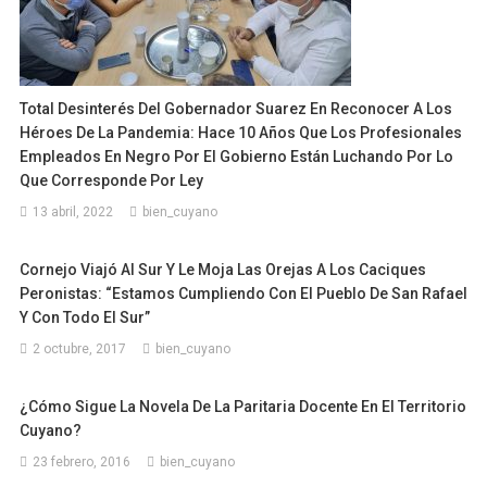
Total Desinterés Del Gobernador Suarez En Reconocer A Los
Héroes De La Pandemia: Hace 10 Años Que Los Profesionales
Empleados En Negro Por El Gobierno Están Luchando Por Lo
Que Corresponde Por Ley
13 abril, 2022
bien_cuyano
Cornejo Viajó Al Sur Y Le Moja Las Orejas A Los Caciques
Peronistas: “Estamos Cumpliendo Con El Pueblo De San Rafael
Y Con Todo El Sur”
2 octubre, 2017
bien_cuyano
¿Cómo Sigue La Novela De La Paritaria Docente En El Territorio
Cuyano?
23 febrero, 2016
bien_cuyano