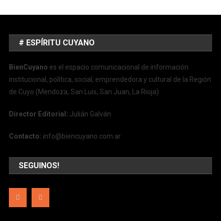
# ESPÍRITU CUYANO
BienCuyano
es el espacio comunicacional de información
institucional, política, social, emprendedora y cultural de la Región
de Cuyo (Mendoza, San Luis, San Juan, La Rioja)
Director Editorial:
Julián Galván
Contacto:
info@biencuyano.com.ar
SEGUINOS!