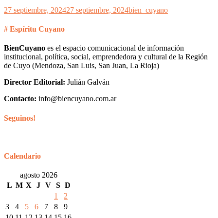
27 septiembre, 2024
27 septiembre, 2024
bien_cuyano
# Espíritu Cuyano
BienCuyano
es el espacio comunicacional de información
institucional, política, social, emprendedora y cultural de la Región
de Cuyo (Mendoza, San Luis, San Juan, La Rioja)
Director Editorial:
Julián Galván
Contacto:
info@biencuyano.com.ar
Seguinos!
Calendario
agosto 2026
L
M
X
J
V
S
D
1
2
3
4
5
6
7
8
9
10
11
12
13
14
15
16