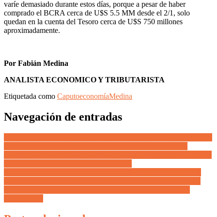
varíe demasiado durante estos días, porque a pesar de haber
comprado el BCRA cerca de U$S 5.5 MM desde el 2/1, solo
quedan en la cuenta del Tesoro cerca de U$S 750 millones
aproximadamente.
Por Fabián Medina
ANALISTA ECONOMICO Y TRIBUTARISTA
Etiquetada como
Caputo
economía
Medina
Navegación de entradas
Cruje el cornejismo: Un ajedrez fatal pone en jaque a «El Rey de las
Carpetas», alfil clave que operaba en la Justicia de Mendoza
(Denuncia penal en su contra por abuso sexual, violencia de género,
amenazas y coacción deriva en Renuncia)
En la provincia de las eternas excusas, ya se calienta el sancocho
menduco: empieza el baile de nombres que se asoman en la gran
contienda electoral en Mendoza ¿Fin de una era o la paciente
continuidad?