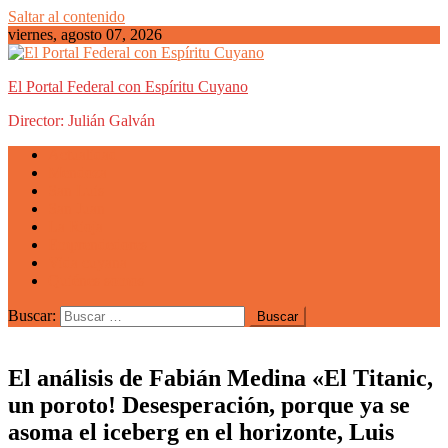
Saltar al contenido
viernes, agosto 07, 2026
El Portal Federal con Espíritu Cuyano
Director: Julián Galván
Actualidad
Mendoza
San Luis
San Juan
La Rioja
Emprendedores
Vida cuyana
Quiénes somos
Buscar:
El análisis de Fabián Medina «El Titanic,
un poroto! Desesperación, porque ya se
asoma el iceberg en el horizonte, Luis