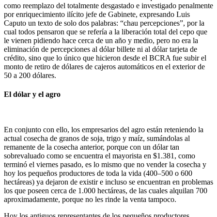
como reemplazo del totalmente desgastado e investigado penalmente
por enriquecimiento ilícito jefe de Gabinete, expresando Luis
Caputo un texto de solo dos palabras: “chau percepciones”, por la
cual todos pensaron que se refería a la liberación total del cepo que
le vienen pidiendo hace cerca de un año y medio, pero no era la
eliminación de percepciones al dólar billete ni al dólar tarjeta de
crédito, sino que lo único que hicieron desde el BCRA fue subir el
monto de retiro de dólares de cajeros automáticos en el exterior de
50 a 200 dólares.
El dólar y el agro
En conjunto con ello, los empresarios del agro están reteniendo la
actual cosecha de granos de soja, trigo y maíz, sumándolas al
remanente de la cosecha anterior, porque con un dólar tan
sobrevaluado como se encuentra el mayorista en $1.381, como
terminó el viernes pasado, es lo mismo que no vender la cosecha y
hoy los pequeños productores de toda la vida (400–500 o 600
hectáreas) ya dejaron de existir e incluso se encuentran en problemas
los que poseen cerca de 1.000 hectáreas, de las cuales alquilan 700
aproximadamente, porque no les rinde la venta tampoco.
Hoy los antiguos representantes de los pequeños productores