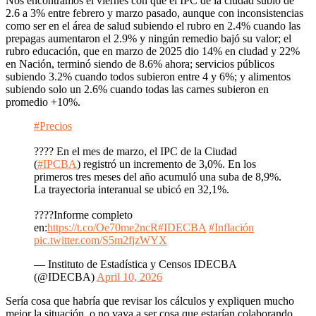
Nos encontramos el viernes con que el IPC de la ciudad subió de
2.6 a 3% entre febrero y marzo pasado, aunque con inconsistencias
como ser en el área de salud subiendo el rubro en 2.4% cuando las
prepagas aumentaron el 2.9% y ningún remedio bajó su valor; el
rubro educación, que en marzo de 2025 dio 14% en ciudad y 22%
en Nación, terminó siendo de 8.6% ahora; servicios públicos
subiendo 3.2% cuando todos subieron entre 4 y 6%; y alimentos
subiendo solo un 2.6% cuando todas las carnes subieron en
promedio +10%.
#Precios
???? En el mes de marzo, el IPC de la Ciudad
(
#IPCBA
) registró un incremento de 3,0%. En los
primeros tres meses del año acumuló una suba de 8,9%.
La trayectoria interanual se ubicó en 32,1%.
????Informe completo
en:
https://t.co/Oe70me2ncR
#IDECBA
#Inflación
pic.twitter.com/S5m2fjzWYX
— Instituto de Estadística y Censos IDECBA
(@IDECBA)
April 10, 2026
Sería cosa que habría que revisar los cálculos y expliquen mucho
mejor la situación, o no vaya a ser cosa que estarían colaborando